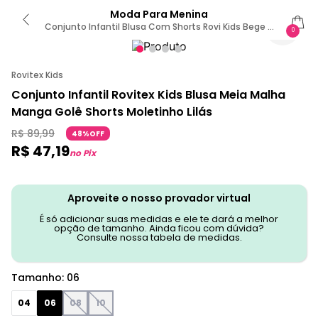
Moda Para Menina
Conjunto Infantil Blusa Com Shorts Rovi Kids Bege 6
0
/ Bege
Rovitex Kids
Conjunto Infantil Rovitex Kids Blusa Meia Malha
Manga Golê Shorts Moletinho Lilás
R$
89
,
99
48%OFF
R$
47
,
19
no Pix
Aproveite o nosso provador virtual
É só adicionar suas medidas e ele te dará a melhor
opção de tamanho. Ainda ficou com dúvida?
Consulte nossa tabela de medidas.
Tamanho
:
06
04
06
08
10