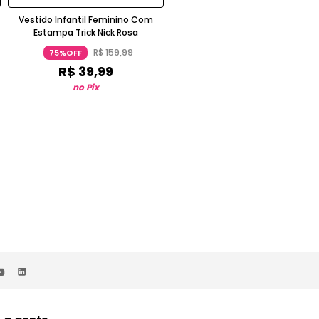
Vestido Infantil Feminino Com
Blusão Infantil Masculino Trick Ni
Estampa Trick Nick Rosa
Moletom Gola Alta Manga Long
Listrado Caramelo
R$
159
,
99
R$
229
,
99
75%OFF
74%OFF
R$
39
,
99
R$
59
,
99
no Pix
no Pix