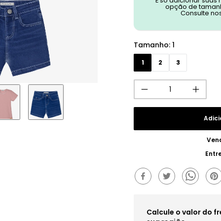
É só adicionar suas
opção de tamanh
Consulte no
Tamanho
:
1
1
2
3
Adici
Ven
Entr