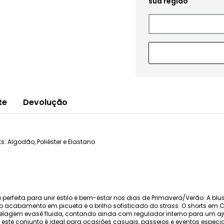
te
Devolução
: Algodão, Poliéster e Elastano
ha perfeita para unir estilo e bem-estar nos dias de Primavera/Verão. A b
o acabamento em picueta e o brilho sofisticado do strass. O shorts em 
agem evasê fluida, contando ainda com regulador interno para um aj
 este conjunto é ideal para ocasiões casuais, passeios e eventos especi