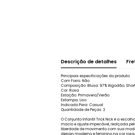
Descrição de detalhes
Fre
Principais especificações do produto:
Com Forro: Não
Composição: Blusa: 97% Algodão; Shorts
Cor: Rosa
Estação: Primavera/Verão
Estampa: Liso
Indicado Para: Casual
Quantidade de Peças: 2
O Conjunto Infantil Trick Nick é a escol
macio e ajuste impecável, realçada pel
liberdade de movimento com sua model
design moderno e feminino na cor rosa,