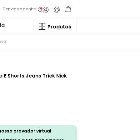
Convide e ganhe
da
Produtos
Rosa
a E Shorts Jeans Trick Nick
nosso provador virtual