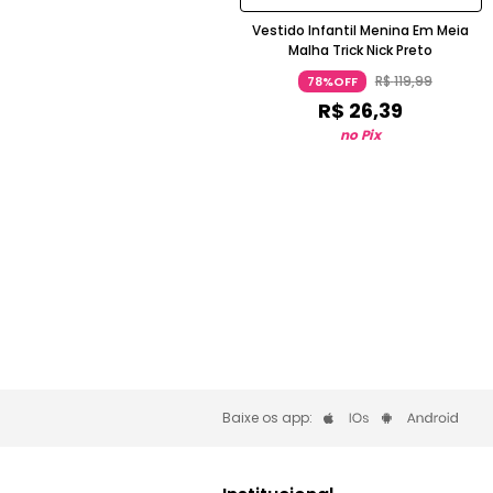
Vestido Infantil Menina Em Meia
Malha Trick Nick Preto
R$
119
,
99
78%OFF
R$
26
,
39
no Pix
Baixe os app: