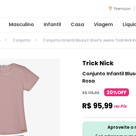
Premium
Masculino
Infantil
Casa
Viagem
Liqui
o
Conjunto
Conjunto Infantil Blusa E Shorts Jeans Trick Nick 
Trick Nick
Conjunto Infantil Blus
Rosa
20%OFF
R$
119
,
99
R$
95
,
99
no Pix
Aproveite o 