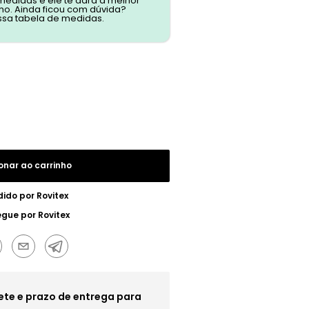
 medidas e ele te dará a melhor
o. Ainda ficou com dúvida?
ssa tabela de medidas.
onar ao carrinho
dido por
Rovitex
egue por
Rovitex