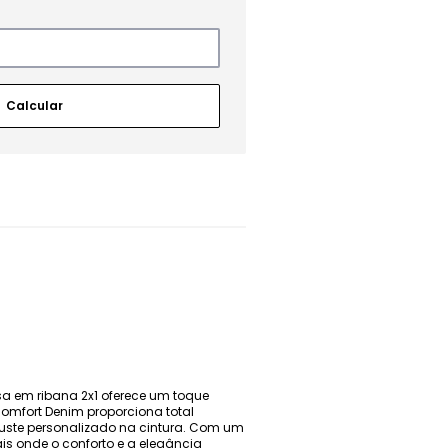
lusa em ribana 2x1 oferece um toque
Comfort Denim proporciona total
uste personalizado na cintura. Com um
ais onde o conforto e a elegância