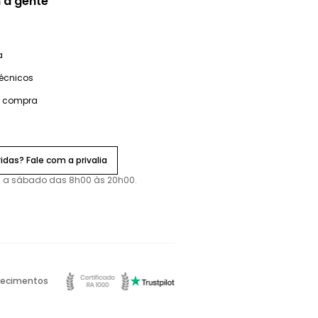
 a gente
a
técnicos
e compra
idas? Fale com a privalia
 a sábado das 8h00 às 20h00.
ecimentos