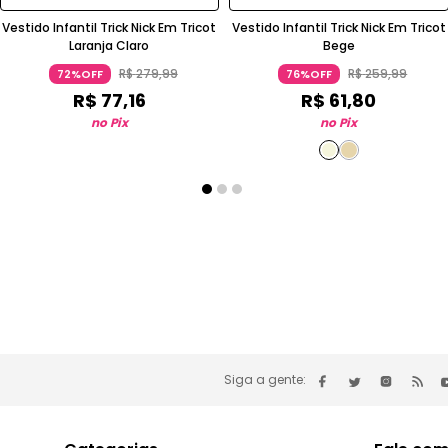
Vestido Infantil Trick Nick Em Tricot
Vestido Infantil Trick Nick Em Tricot
Laranja Claro
Bege
R$
279
,
99
R$
259
,
99
72%OFF
76%OFF
R$
77
,
16
R$
61
,
80
no Pix
no Pix
Siga a gente: