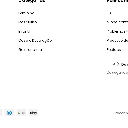
Categorias
Fale com
Feminino
F.A.C
Masculino
Minha cont
Infantil
Problemas 
Casa e Decoração
Processo d
Gastronomia
Pedidos
Dúv
De segunda
Reconh