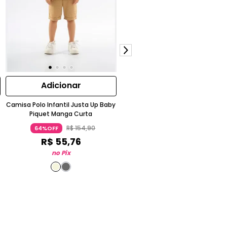
Adicionar
Adicionar
Camisa Polo Infantil Justa Up Baby
Macaquinho para Bebê Menino 
Piquet Manga Curta
Malha Mesclada Up Baby
R$
154
,
90
R$
144
,
90
64%OFF
64%OFF
R$
55
,
76
R$
52
,
16
no Pix
no Pix