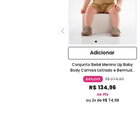
Adicionar
Conjunto Bebê Menino Up Baby
Body Camisa Listrado e Bermuda
com Suspensório Bege
R$
374
,
90
64%OFF
R$
134
,
96
no Pix
ou 2x de
R$
74
,
98