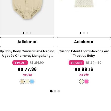
Adicionar
Adicionar
Up Baby Body Camisa Bebê Menino
Casaco Infantil para Meninas em
Algodão Chambray Manga Longa
Tricot Up Baby
Amarelo
R$
214
,
90
R$
244
,
90
64%OFF
64%OFF
R$
77
,
36
R$
88
,
16
no Pix
no Pix