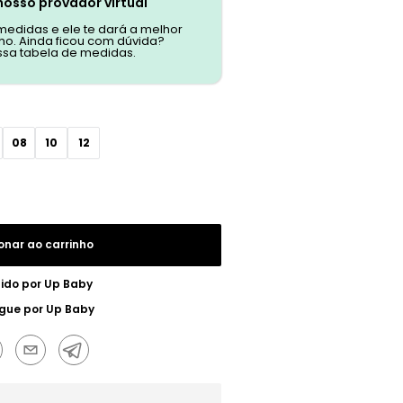
nosso provador virtual
 medidas e ele te dará a melhor
o. Ainda ficou com dúvida?
ssa tabela de medidas.
08
10
12
onar ao carrinho
ido por
Up Baby
egue por
Up Baby