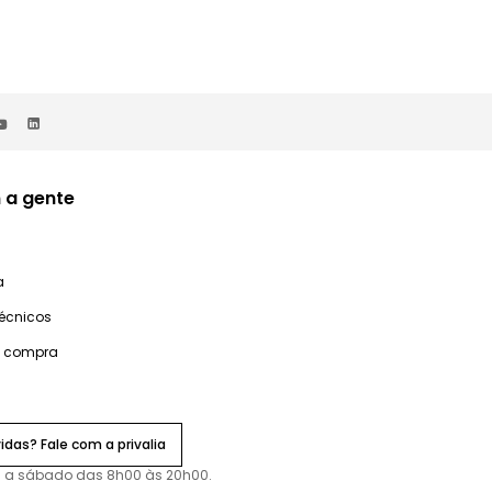
 a gente
a
técnicos
e compra
idas? Fale com a privalia
 a sábado das 8h00 às 20h00.