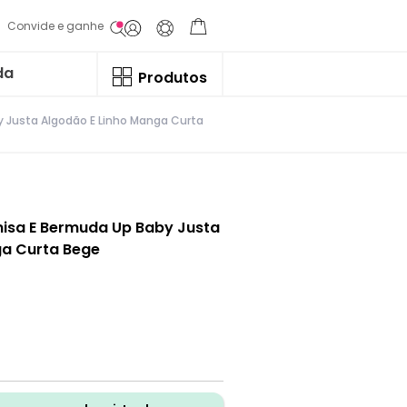
Convide e ganhe
da
Produtos
y Justa Algodão E Linho Manga Curta
misa E Bermuda Up Baby Justa
ga Curta Bege