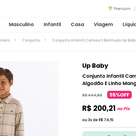
Premium
Masculino
Infantil
Casa
Viagem
Liqui
nteiro
Conjunto
Conjunto Infantil Camisa E Bermuda Up Bab
Up Baby
Conjunto Infantil Ca
Algodão E Linho Man
55%OFF
R$
444
,
90
R$
200
,
21
no Pix
ou 3x de
R$
74
,
15