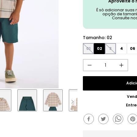
Aproveite o 
É só adicionar suas
opção de tamanh
Consulte no
Tamanho
:
02
01
02
3
4
06
Adici
Vend
Entr