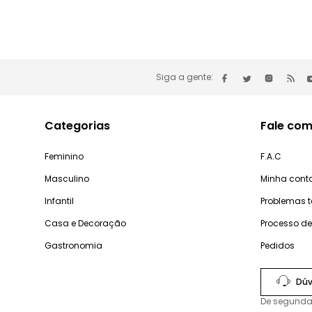
Siga a gente:
Categorias
Fale com
Feminino
F.A.C
Masculino
Minha cont
Infantil
Problemas 
Casa e Decoração
Processo d
Gastronomia
Pedidos
Dúv
De segunda