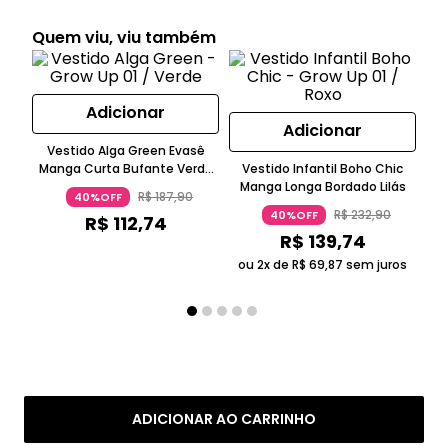
Quem viu, viu também
Adicionar
Adicionar
Vestido Alga Green Evasê
V
Manga Curta Bufante Verde
Vestido Infantil Boho Chic
Alga
Manga Longa Bordado Lilás
R$
187
,
90
40%OFF
R$
232
,
90
40%OFF
R$
112
,
74
R$
139
,
74
ou 2x de
R$
69
,
87
sem juros
ADICIONAR AO CARRINHO