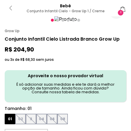
Bebê
Conjunto Infantil Cielo - Grow Up 1 / Creme
0
Grow Up
Conjunto Infantil Cielo Listrada Branco Grow Up
R$
204
,
90
ou 3x de
R$
68
,
30
sem juros
Aproveite o nosso provador virtual
É só adicionar suas medidas e ele te dará a melhor
opção de tamanho. Ainda ficou com dúvida?
Consulte nossa tabela de medidas.
Tamanho
:
01
01
02
3
04
06
08