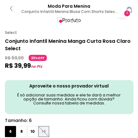
Moda Para Menina
Conjunto Infantil Menina Blusa Com Shorts Select
0
Rosa 6 / Rosa
Select
Conjunto Infantil Menina Manga Curta Rosa Claro
Select
R$
59
,
99
33%OFF
R$
39
,
99
no Pix
Aproveite o nosso provador virtual
É só adicionar suas medidas e ele te dará a melhor
opção de tamanho. Ainda ficou com dúvida?
Consulte nossa tabela de medidas.
Tamanho
:
6
6
8
10
14