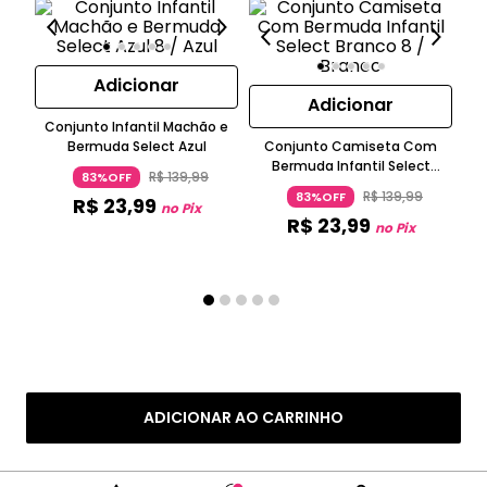
Adicionar
Adicionar
Conjunto Infantil Machão e
Bermuda Select Azul
Conjunto Camiseta Com
Ca
Bermuda Infantil Select
Mal
R$
139
,
99
83%OFF
Branco
R$
139
,
99
83%OFF
R$
23
,
99
no Pix
R$
23
,
99
no Pix
ADICIONAR AO CARRINHO