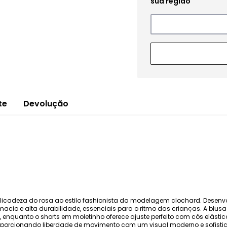
te
Devolução
a delicadeza do rosa ao estilo fashionista da modelagem clochard. Des
 macio e alta durabilidade, essenciais para o ritmo das crianças. A bl
quanto o shorts em moletinho oferece ajuste perfeito com cós elástico 
roporcionando liberdade de movimento com um visual moderno e sofist