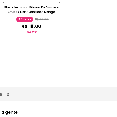
Blusa Feminina Ribana De Viscose
Blusa Feminina Ribana de Viscos
Rovitex Kids Canelada Manga
Rovi Kids Bege
Curta Chumbo
R$
69
,
99
R$
69
,
99
74%OFF
74%OFF
R$
18
,
00
R$
18
,
00
no Pix
no Pix
 a gente