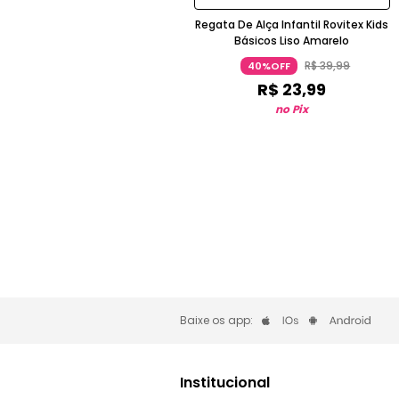
Regata De Alça Infantil Rovitex Kids
Básicos Liso Amarelo
R$
39
,
99
40%OFF
R$
23
,
99
no Pix
Baixe os app:
Institucional