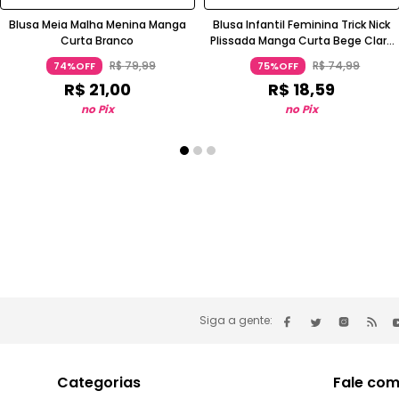
Blusa Meia Malha Menina Manga
Blusa Infantil Feminina Trick Nick
Curta Branco
Plissada Manga Curta Bege Claro
Rovitex Kids
R$
79
,
99
R$
74
,
99
74%OFF
75%OFF
R$
21
,
00
R$
18
,
59
no Pix
no Pix
Siga a gente:
Categorias
Fale com