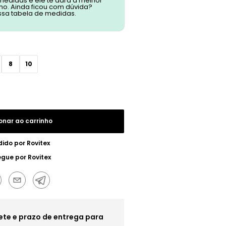
 medidas e ele te dará a melhor
o. Ainda ficou com dúvida?
ssa tabela de medidas.
8
10
onar ao carrinho
dido por
Rovitex
egue por
Rovitex