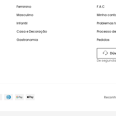
Feminino
F.A.C
Masculino
Minha cont
Infantil
Problemas 
Casa e Decoração
Processo d
Gastronomia
Pedidos
Dúv
De segunda
Reconh