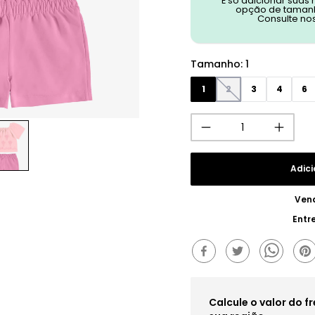
É só adicionar suas
opção de tamanh
Consulte no
Tamanho
:
1
1
2
3
4
6
Adici
Ven
Entr