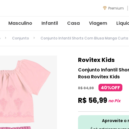
Premium
Masculino
Infantil
Casa
Viagem
Liqui
o
Conjunto
Conjunto Infantil Shorts Com Blusa Manga Curta 
Rovitex Kids
Conjunto Infantil Sh
Rosa Rovitex Kids
40%OFF
R$
94
,
99
R$
56
,
99
no Pix
Aproveite o 