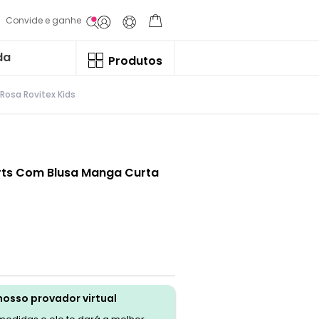
Convide e ganhe
da
Produtos
Rosa Rovitex Kids
orts Com Blusa Manga Curta
nosso provador virtual