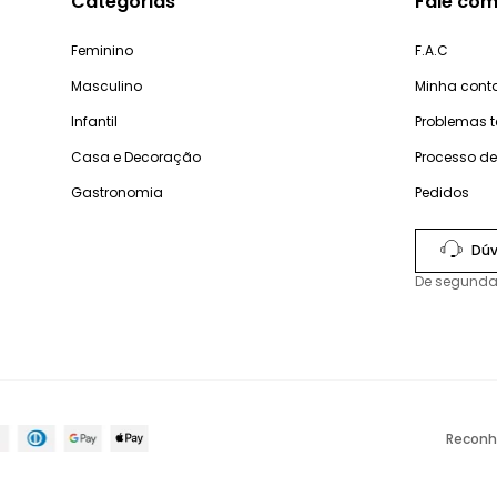
Categorias
Fale com
Feminino
F.A.C
Masculino
Minha cont
Infantil
Problemas 
Casa e Decoração
Processo d
Gastronomia
Pedidos
Dúv
De segunda
Reconh