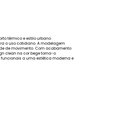
to térmico e estilo urbano.
ara o uso cotidiano. A modelagem
berdade de movimento. Com acabamento
gn clean na cor bege torna-o
os funcionais a uma estética moderna e