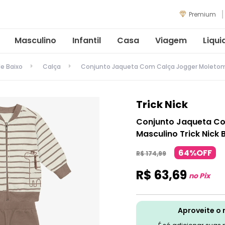
Premium
Masculino
Infantil
Casa
Viagem
Liqui
de Baixo
Calça
Conjunto Jaqueta Com Calça Jogger Moletom 
Trick Nick
Conjunto Jaqueta C
Masculino Trick Nick 
64%OFF
R$
174
,
99
R$
63
,
69
no Pix
Aproveite o 