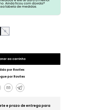
 medidas e ele te dará a melhor
o. Ainda ficou com dúvida?
ssa tabela de medidas.
G
onar ao carrinho
dido por
Rovitex
egue por
Rovitex