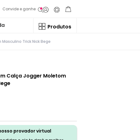
Convide e ganhe
da
Produtos
Masculino Trick Nick Bege
om Calça Jogger Moletom
Bege
nosso provador virtual