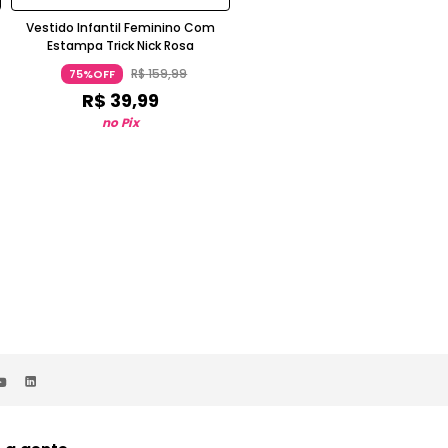
Vestido Infantil Feminino Com
Blusão Infantil Masculino Trick Ni
Estampa Trick Nick Rosa
Moletom Gola Alta Manga Long
Listrado Caramelo
R$
159
,
99
R$
229
,
99
75%OFF
74%OFF
R$
39
,
99
R$
59
,
99
no Pix
no Pix