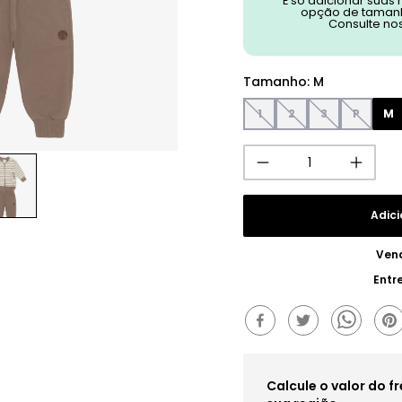
É só adicionar suas
opção de tamanh
Consulte no
Tamanho
:
M
1
2
3
P
M
Adici
Ven
Entr