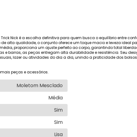
ck Nick é a escolha definitiva para quem busca o equilíbrio entre confor
 alta qualidade, o conjunto oferece um toque macio e leveza ideal p
ra média, proporciona um ajuste perfeito ao corpo, garantindo total li
 e barras, as peças entregam alta durabilidade e resistência. Seu desi
suais, lazer ou atividades do dia a dia, unindo a praticidade dos bols
mais peças e acessórios.
Moletom Mesclado
Média
Sim
Sim
Lisa