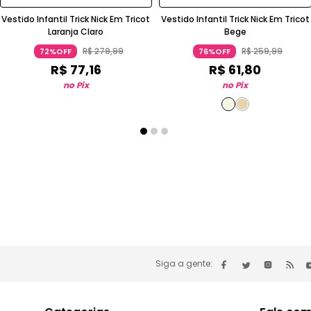
Vestido Infantil Trick Nick Em Tricot
Vestido Infantil Trick Nick Em Tricot
Laranja Claro
Bege
R$
279
,
99
R$
259
,
99
72%OFF
76%OFF
R$
77
,
16
R$
61
,
80
no Pix
no Pix
Siga a gente: