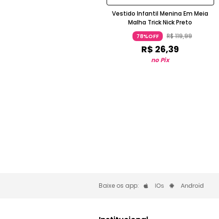
Vestido Infantil Menina Em Meia
Malha Trick Nick Preto
R$
119
,
99
78%OFF
R$
26
,
39
no Pix
Baixe os app: