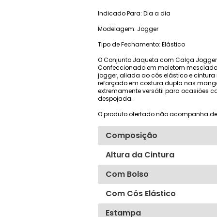
Indicado Para: Dia a dia
Modelagem: Jogger
Tipo de Fechamento: Elástico
O Conjunto Jaqueta com Calça Jogger Tri
Confeccionado em moletom mesclado de
jogger, aliada ao cós elástico e cintu
reforçado em costura dupla nas mangas
extremamente versátil para ocasiões ca
despojada.
O produto ofertado não acompanha de
Composição
Altura da Cintura
Com Bolso
Com Cós Elástico
Estampa