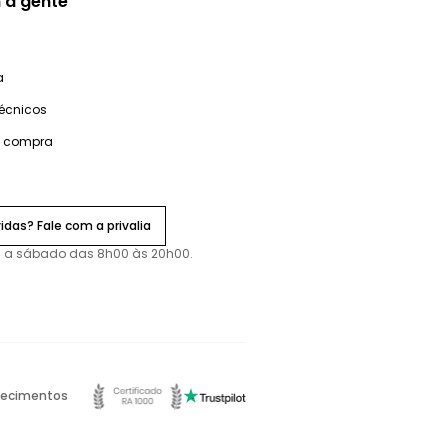
 a gente
a
técnicos
e compra
idas? Fale com a privalia
 a sábado das 8h00 às 20h00.
ecimentos