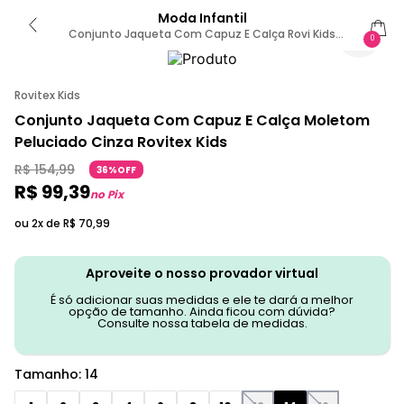
Moda Infantil
Conjunto Jaqueta Com Capuz E Calça Rovi Kids
0
Cinza 14 / Cinza
Rovitex Kids
Conjunto Jaqueta Com Capuz E Calça Moletom
Peluciado Cinza Rovitex Kids
R$
154
,
99
36%OFF
R$
99
,
39
no Pix
ou 2x de
R$
70
,
99
Aproveite o nosso provador virtual
É só adicionar suas medidas e ele te dará a melhor
opção de tamanho. Ainda ficou com dúvida?
Consulte nossa tabela de medidas.
Tamanho
:
14