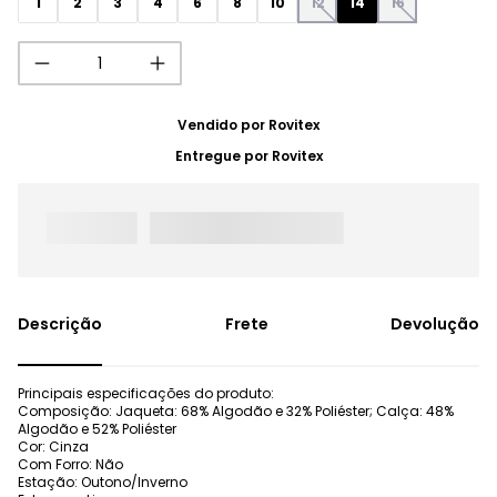
1
2
3
4
6
8
10
12
14
16
Vendido por
Rovitex
Entregue por
Rovitex
Frete
Devolução
Principais especificações do produto:
Composição: Jaqueta: 68% Algodão e 32% Poliéster; Calça: 48%
Algodão e 52% Poliéster
Cor: Cinza
Com Forro: Não
Estação: Outono/Inverno