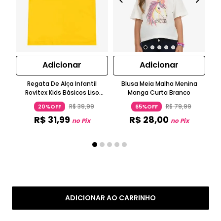
Adicionar
Adicionar
Regata De Alça Infantil
Blusa Meia Malha Menina
Bl
Rovitex Kids Básicos Liso
Manga Curta Branco
N
Amarelo
R$
39
,
99
R$
79
,
99
20%OFF
65%OFF
R$
31
,
99
R$
28
,
00
no Pix
no Pix
ADICIONAR AO CARRINHO