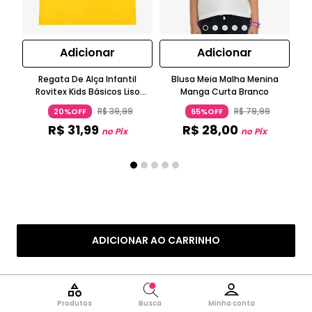
Adicionar
Adicionar
Regata De Alça Infantil
Blusa Meia Malha Menina
Bl
Rovitex Kids Básicos Liso
Manga Curta Branco
N
Amarelo
R$
39
,
99
R$
79
,
99
20%OFF
65%OFF
R$
31
,
99
R$
28
,
00
no Pix
no Pix
ADICIONAR AO CARRINHO
Produtos
Busca
Minha conta