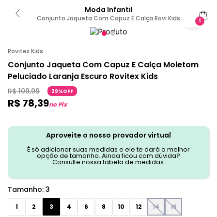
Moda Infantil
Conjunto Jaqueta Com Capuz E Calça Rovi Kids
0
Laranja 3 / Laranja
Rovitex Kids
Conjunto Jaqueta Com Capuz E Calça Moletom
Peluciado Laranja Escuro Rovitex Kids
R$
109
,
99
29%OFF
R$
78
,
39
no Pix
Aproveite o nosso provador virtual
É só adicionar suas medidas e ele te dará a melhor
opção de tamanho. Ainda ficou com dúvida?
Consulte nossa tabela de medidas.
Tamanho
:
3
1
2
3
4
6
8
10
12
14
16