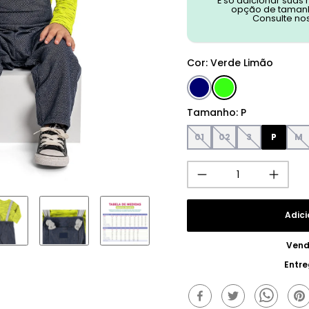
É só adicionar suas
opção de tamanh
Consulte no
Cor
:
Verde Limão
Tamanho
:
P
01
02
3
P
M
Adici
Vend
Entr