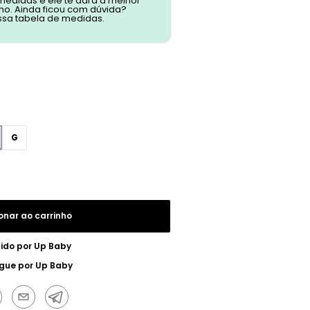
 medidas e ele te dará a melhor
o. Ainda ficou com dúvida?
ssa tabela de medidas.
G
onar ao carrinho
ido por
Up Baby
egue por
Up Baby