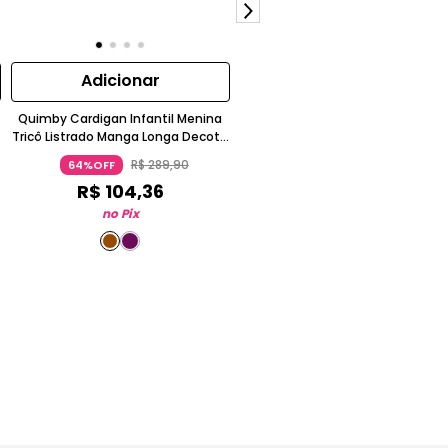
Adicionar
Adicionar
Quimby Cardigan Infantil Menina
Vestido Estampado para Bebê
Tricô Listrado Manga Longa Decote
Quimby
V com Botões
R$
289
,
90
R$
134
,
90
64%OFF
73%OFF
R$
104
,
36
R$
36
,
42
no Pix
no Pix