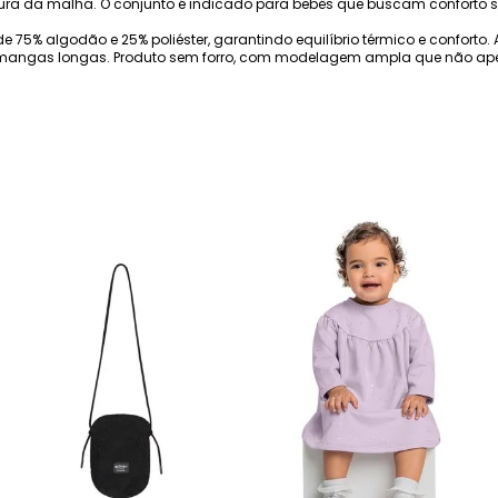
tura da malha. O conjunto é indicado para bebês que buscam conforto 
 75% algodão e 25% poliéster, garantindo equilíbrio térmico e conforto. 
mangas longas. Produto sem forro, com modelagem ampla que não aper