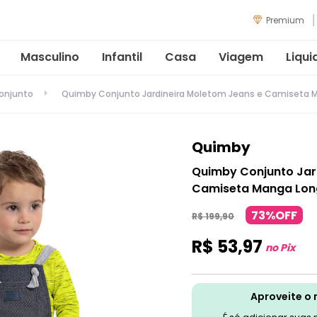
Premium
Masculino
Infantil
Casa
Viagem
Liqui
onjunto
Quimby Conjunto Jardineira Moletom Jeans e Camiseta M
Quimby
Quimby Conjunto Jar
Camiseta Manga Long
73%OFF
R$
199
,
90
R$
53
,
97
no Pix
Aproveite o 