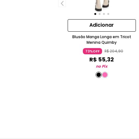
Adicionar
Blusão Manga Longa em Tricot
Menina Quimby
R$
204
,
90
73%OFF
R$
55
,
32
no Pix