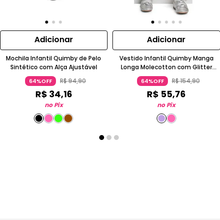
Adicionar
Adicionar
Mochila Infantil Quimby de Pelo
Vestido Infantil Quimby Manga
Sintético com Alça Ajustável
Longa Molecotton com Glitter
Outono Inverno
R$
94
,
90
R$
154
,
90
64%OFF
64%OFF
R$
34
,
16
R$
55
,
76
no Pix
no Pix