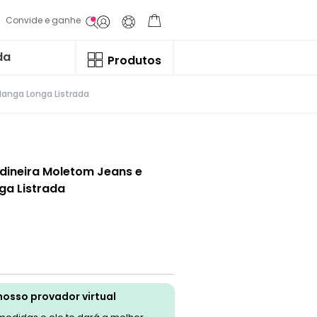
Convide e ganhe
da
Produtos
anga Longa Listrada
dineira Moletom Jeans e
a Listrada
nosso provador virtual