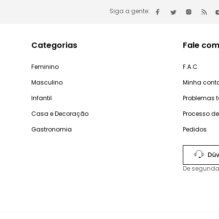
Siga a gente:
Categorias
Fale com
Feminino
F.A.C
Masculino
Minha cont
Infantil
Problemas 
Casa e Decoração
Processo d
Gastronomia
Pedidos
Dúv
De segunda