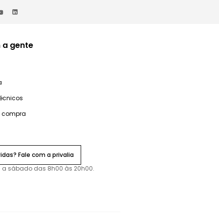
 a gente
a
técnicos
e compra
idas? Fale com a privalia
 a sábado das 8h00 às 20h00.