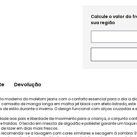
te
Devolução
tilo moderno do moletom jeans com o conforto essencial para o dia a 
amiseta de manga longa em malha jet black com efeito listrado, este c
de estilo durante o inverno. O design funcional com alças cruzadas e 
idade aos pais e liberdade de movimento para a criança, o conjunto co
de fraldas. O tecido em mescla de algodão e poliéster garante um toque 
de lazer em dias mais frescos.
 recomenda-se a lavagem com cores similares e secagem à sombra. Evit