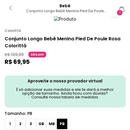
Bebê
Conjunto Longo Bebê Menina Pied De Poule
0
Colorittá Rosa PB
Colorittá
Conjunto Longo Bebê Menina Pied De Poule Rosa
Colorittá
R$
139
,
90
50%OFF
R$
69
,
95
Aproveite o nosso provador virtual
É só adicionar suas medidas e ele te dará a melhor
opção de tamanho. Ainda ficou com dúvida?
Consulte nossa tabela de medidas.
Tamanho
:
PB
1
2
3
GB
MB
PB