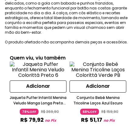
delicados, como a gola com babado e punhos franzidos,
enquanto o fechamento funcional por botão nas costas garante
praticidade no dia a dia. A calça, com cós elástico e recortes
estratégicos, oferece total liberdade de movimento, tornando este
conjunto a escolha perfeita para passeios especiais, eventos em
família e momentos que pedem um visual charmoso sem abrir
mão do bem-estar.
O produto ofertado não acompanha demais peças e acessórios.
Quem viu, viu também
Adicionar
Adicionar
Jaqueta Puffer Infantil Menina
Conjunto Bebê Menina
Ves
Veludo Manga Longa Preto
Tricoline Laços Azul Escuro
Colorittá
R$
369
,
90
R$
159
,
90
78%OFF
68%OFF
R$
79
,
92
R$
51
,
17
no Pix
no Pix