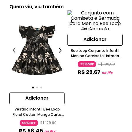
Quem viu, viu também
Adicionar
Bee Loop Conjunto Infantil
C
Menino Camiseta Listrada
B
Algodão e Bermuda Moletom
R$
109
,
90
73%OFF
R$
29
,
67
no Pix
Adicionar
Vestido Infantil Bee Loop
Floral Cotton Manga Curta
Primavera Verão
R$
129
,
90
55%OFF
R$
58
,
45
no Pix