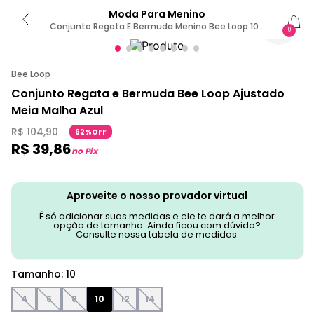
Moda Para Menino
Conjunto Regata E Bermuda Menino Bee Loop 10 /
0
Marrom
Bee Loop
Conjunto Regata e Bermuda Bee Loop Ajustado
Meia Malha Azul
R$
104
,
90
62%OFF
R$
39
,
86
no Pix
Aproveite o nosso provador virtual
É só adicionar suas medidas e ele te dará a melhor
opção de tamanho. Ainda ficou com dúvida?
Consulte nossa tabela de medidas.
Tamanho
:
10
4
6
8
10
12
14