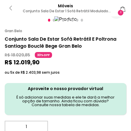
Móveis
Conjunto Sala De Estar 1 Sofá Retrátil Modulado
0
312cm E 1 Poltrona Santiago Bouclê Bege G89 - Gran
Belo
Gran Belo
Conjunto Sala De Estar Sofá Retrátil E Poltrona
Santiago Bouclê Bege Gran Belo
R$
18
.
029
,
85
33%OFF
R$
12
.
019
,
90
ou 5x de
R$
2
.
403
,
98
sem juros
Aproveite o nosso provador virtual
É só adicionar suas medidas e ele te dará a melhor
opção de tamanho. Ainda ficou com dúvida?
Consulte nossa tabela de medidas.