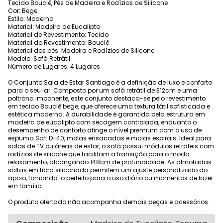
Tecido Bouclê, Pés de Madeira e Rodízios de Silicone
Cor: Bege
Estilo: Moderno
Material: Madeira de Eucalipto
Material de Revestimento: Tecido
Material do Revestimento: Bouclê
Material dos pés: Madeira e Rodízios de Silicone
Modelo: Sofá Retrátil
Número de Lugares: 4 Lugares
O Conjunto Sala de Estar Santiago é a definição de luxo e conforto
para o seu lar. Composto por um sofá retrátil de 312cm e uma
poltrona imponente, este conjunto destaca-se pelo revestimento
em tecido Bouclê bege, que oferece uma textura tátil sofisticada e
estética moderna. A durabilidade é garantida pela estrutura em
madeira de eucalipto com secagem controlada, enquanto o
desempenho de conforto atinge o nível premium com o uso de
espuma Soft D-40, molas ensacadas e molas espirais. Ideal para
salas de TV ou áreas de estar, o sofá possui módulos retráteis com
rodízios de silicone que facilitam a transição para o modo
relaxamento, alcançando 148cm de profundidade. As almofadas
soltas em fibra siliconada permitem um ajuste personalizado do
apoio, tornando-o perfeito para o uso diário ou momentos de lazer
em família.
O produto ofertado não acompanha demais peças e acessórios.