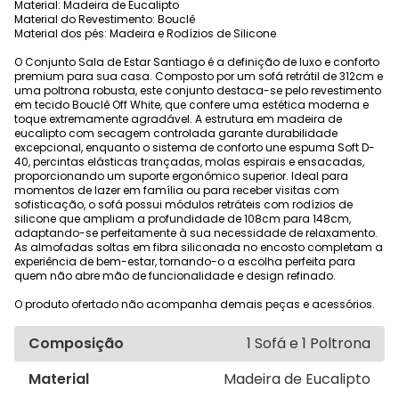
Material: Madeira de Eucalipto
Material do Revestimento: Bouclê
Material dos pés: Madeira e Rodízios de Silicone
O Conjunto Sala de Estar Santiago é a definição de luxo e conforto
premium para sua casa. Composto por um sofá retrátil de 312cm e
uma poltrona robusta, este conjunto destaca-se pelo revestimento
em tecido Bouclê Off White, que confere uma estética moderna e
toque extremamente agradável. A estrutura em madeira de
eucalipto com secagem controlada garante durabilidade
excepcional, enquanto o sistema de conforto une espuma Soft D-
40, percintas elásticas trançadas, molas espirais e ensacadas,
proporcionando um suporte ergonômico superior. Ideal para
momentos de lazer em família ou para receber visitas com
sofisticação, o sofá possui módulos retráteis com rodízios de
silicone que ampliam a profundidade de 108cm para 148cm,
adaptando-se perfeitamente à sua necessidade de relaxamento.
As almofadas soltas em fibra siliconada no encosto completam a
experiência de bem-estar, tornando-o a escolha perfeita para
quem não abre mão de funcionalidade e design refinado.
O produto ofertado não acompanha demais peças e acessórios.
Composição
1 Sofá e 1 Poltrona
Material
Madeira de Eucalipto