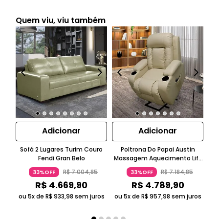
Quem viu, viu também
Adicionar
Adicionar
Sofá 2 Lugares Turim Couro
Poltrona Do Papai Austin
Kit
Fendi Gran Belo
Massagem Aquecimento Lift
St
PU Bege Gran Belo
E L
R$
7
.
004
,
85
R$
7
.
184
,
85
33%OFF
33%OFF
R$
4
.
669
,
90
R$
4
.
789
,
90
ou 5x de
R$
933
,
98
sem juros
ou 5x de
R$
957
,
98
sem juros
ou