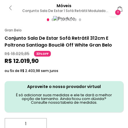
Móveis
Conjunto Sala De Estar 1 Sofá Retrátil Modulado
0
312cm E 1 Poltrona Santiago Bouclê Branco G89 -
Gran Belo
Gran Belo
Conjunto Sala De Estar Sofá Retrátil 312cm E
Poltrona Santiago Bouclê Off White Gran Belo
R$
18
.
029
,
85
33%OFF
R$
12
.
019
,
90
ou 5x de
R$
2
.
403
,
98
sem juros
Aproveite o nosso provador virtual
É só adicionar suas medidas e ele te dará a melhor
opção de tamanho. Ainda ficou com dúvida?
Consulte nossa tabela de medidas.