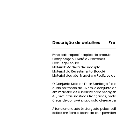
Descrição de detalhes
Fre
Principais especificações do produto:
Composição: 1 Sofá e 2 Poltronas
Cor: Bege Escuro
Material: Madeira de Eucalipto
Material do Revestimento: Bouclê
Material dos pés: Madeira e Rodízios de 
O Conjunto Sala de Estar Santiago é a 
duas poltronas de 102cm, o conjunto des
em madeira de eucalipto com secagem 
40, percintas elásticas trançadas, mo
áreas de convivência, o sofá oferece 
A funcionalidade é reforçada pelos rod
soltas em fibra siliconada que permit