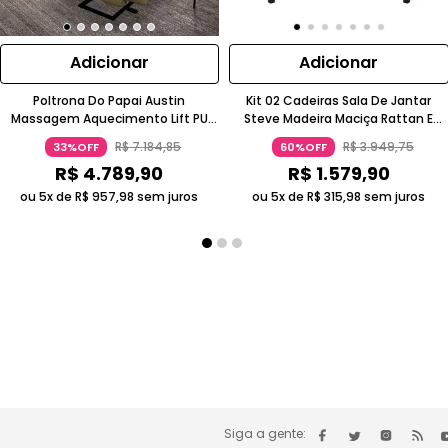
Adicionar
Adicionar
Poltrona Do Papai Austin
Kit 02 Cadeiras Sala De Jantar
Massagem Aquecimento Lift PU
Steve Madeira Maciça Rattan E
Bege Gran Belo
Linho Cinza Ébano Gran Belo
R$
7
.
184
,
85
R$
3
.
949
,
75
33%OFF
60%OFF
R$
4
.
789
,
90
R$
1
.
579
,
90
ou 5x de
R$
957
,
98
sem juros
ou 5x de
R$
315
,
98
sem juros
Siga a gente: