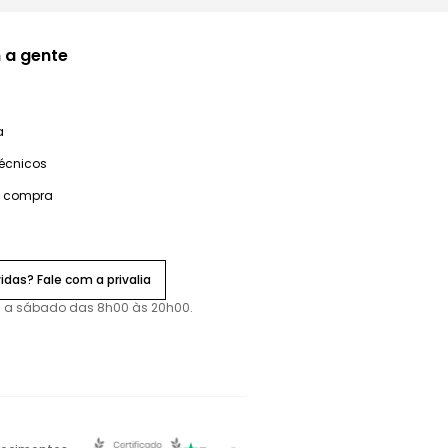
 a gente
a
técnicos
e compra
idas? Fale com a privalia
 a sábado das 8h00 às 20h00.