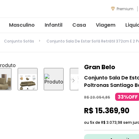
Premium
Masculino
Infantil
Casa
Viagem
Liqui
Conjunto Sofás
Conjunto Sala De Estar Sofá Retrátil 372cm E 2 
Gran Belo
Conjunto Sala De Esta
Poltronas Santiago B
33%OFF
R$
23
.
054
,
85
R$
15
.
369
,
90
ou 5x de
R$
3
.
073
,
98
sem jur