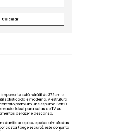
imponente sofá retrátil de 372cm e
il sofisticada e moderna. A estrutura
conforto premium une espuma Soft D-
 macio. Ideal para salas de TV ou
omentos de lazer e descanso.
em danificar o piso, e pelas almofadas
r castor (bege escuro), este conjunto