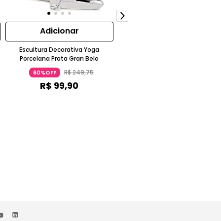
Adicionar
Adicionar
Escultura Decorativa Yoga
Escultura Decorativa Yoga G39
Porcelana Prata Gran Belo
Porcelana Prata Gran Belo
R$
249
,
75
R$
249
,
75
60%OFF
60%OFF
R$
99
,
90
R$
99
,
90