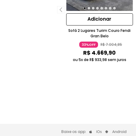
Adicionar
Sofá 2 Lugares Turim Couro Fendi
Gran Belo
R$
7
.
004
,
85
33%OFF
R$
4
.
669
,
90
ou 5x de
R$
933
,
98
sem juros
Baixe os app: