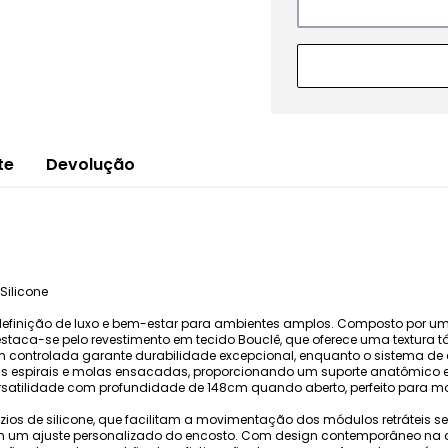
te
Devolução
Silicone
definição de luxo e bem-estar para ambientes amplos. Composto por um 
taca-se pelo revestimento em tecido Bouclê, que oferece uma textura tát
controlada garante durabilidade excepcional, enquanto o sistema de 
las espirais e molas ensacadas, proporcionando um suporte anatômico e
versatilidade com profundidade de 148cm quando aberto, perfeito para m
ízios de silicone, que facilitam a movimentação dos módulos retráteis s
em um ajuste personalizado do encosto. Com design contemporâneo na co