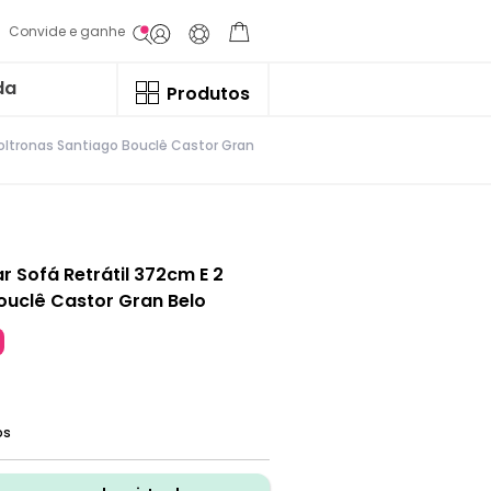
Convide e ganhe
da
Produtos
Poltronas Santiago Bouclê Castor Gran
r Sofá Retrátil 372cm E 2
ouclê Castor Gran Belo
os