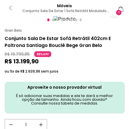
Móveis
Conjunto Sala De Estar 1 Sofá Retrátil Modulado
0
402cm E 1 Poltrona Santiago Bouclê Bege G89 -
Gran Belo
Gran Belo
Conjunto Sala De Estar Sofá Retrátil 402cm E
Poltrona Santiago Bouclê Bege Gran Belo
R$
19
.
799
,
85
33%OFF
R$
13
.
199
,
90
ou 5x de
R$
2
.
639
,
98
sem juros
Aproveite o nosso provador virtual
É só adicionar suas medidas e ele te dará a melhor
opção de tamanho. Ainda ficou com dúvida?
Consulte nossa tabela de medidas.