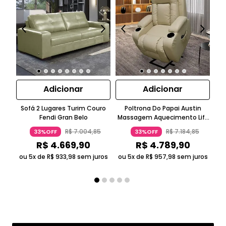
Adicionar
Adicionar
Sofá 2 Lugares Turim Couro
Poltrona Do Papai Austin
Kit
Fendi Gran Belo
Massagem Aquecimento Lift
St
PU Bege Gran Belo
E L
R$
7
.
004
,
85
R$
7
.
184
,
85
33%OFF
33%OFF
R$
4
.
669
,
90
R$
4
.
789
,
90
ou 5x de
R$
933
,
98
sem juros
ou 5x de
R$
957
,
98
sem juros
ou