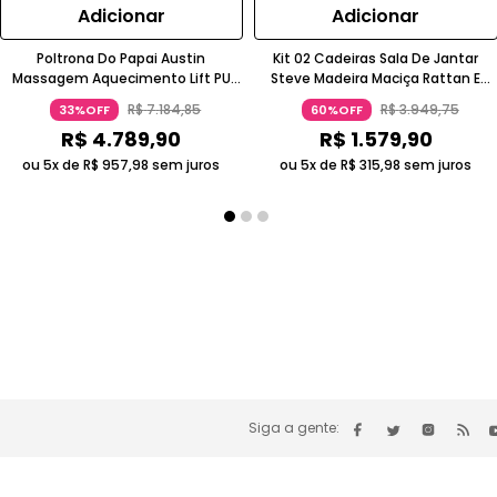
Adicionar
Adicionar
Poltrona Do Papai Austin
Kit 02 Cadeiras Sala De Jantar
Massagem Aquecimento Lift PU
Steve Madeira Maciça Rattan E
Bege Gran Belo
Linho Cinza Ébano Gran Belo
R$
7
.
184
,
85
R$
3
.
949
,
75
33%OFF
60%OFF
R$
4
.
789
,
90
R$
1
.
579
,
90
ou 5x de
R$
957
,
98
sem juros
ou 5x de
R$
315
,
98
sem juros
Siga a gente: