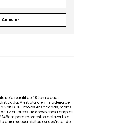
e sofá retrátil de 402cm e duas
ofisticada. A estrutura em madeira de
a Soft D-40, molas ensacadas, molas
s de TV ou áreas de convivência amplas,
té 148cm para momentos de lazer total.
 para receber visitas ou desfrutar de