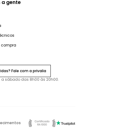
 a gente
a
técnicos
e compra
idas? Fale com a privalia
 a sábado das 8h00 às 20h00.
ecimentos