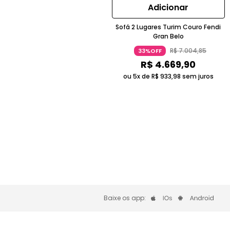
Adicionar
Sofá 2 Lugares Turim Couro Fendi
Gran Belo
R$
7
.
004
,
85
33%OFF
R$
4
.
669
,
90
ou 5x de
R$
933
,
98
sem juros
Baixe os app: