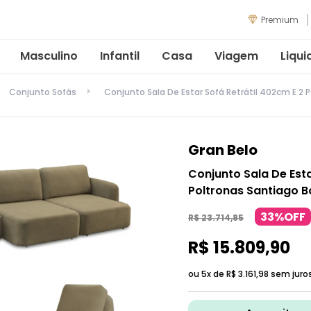
Premium
Masculino
Infantil
Casa
Viagem
Liqui
Conjunto Sofás
Conjunto Sala De Estar Sofá Retrátil 402cm E 2 
Gran Belo
Conjunto Sala De Esta
Poltronas Santiago B
33%OFF
R$
23
.
714
,
85
R$
15
.
809
,
90
ou 5x de
R$
3
.
161
,
98
sem juro