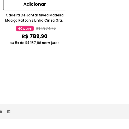
Adicionar
Adicionar
Cadeira De Jantar Nivea Madeira
Escultura Decorativa Yoga
Maciça Rattan E Linho Cinza Gran
Porcelana Prata Gran Belo
Belo
R$
1
.
974
,
75
R$
249
,
75
60%OFF
60%OFF
R$
789
,
90
R$
99
,
90
ou 5x de
R$
157
,
98
sem juros