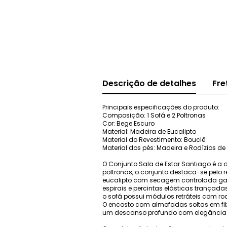
Descrição de detalhes
Fre
Principais especificações do produto:
Composição: 1 Sofá e 2 Poltronas
Cor: Bege Escuro
Material: Madeira de Eucalipto
Material do Revestimento: Bouclê
Material dos pés: Madeira e Rodízios de 
O Conjunto Sala de Estar Santiago é a 
poltronas, o conjunto destaca-se pelo r
eucalipto com secagem controlada gar
espirais e percintas elásticas trançad
o sofá possui módulos retráteis com ro
O encosto com almofadas soltas em fibr
um descanso profundo com elegância 