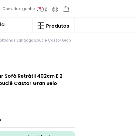
Convide e ganhe
da
Produtos
Poltronas Santiago Bouclê Castor Gran
r Sofá Retrátil 402cm E 2
ouclê Castor Gran Belo
s