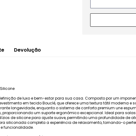
te
Devolução
Silicone
definição de luxo e bem-estar para sua casa. Composto por um imponent
evestimento em tecido Bouclê, que oferece uma textura tátil moderna e s
ante longevidade, enquanto o sistema de conforto premium une espum
as, proporcionando um suporte ergonômico excepcional. Ideal para sala
dízios de silicone para ajuste suave, permitindo uma profundidade de a
a siliconada completa a experiência de relaxamento, tornando-o perfeito
e funcionalidade.