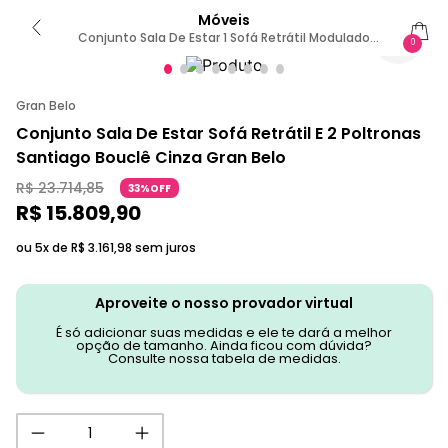
Móveis
Conjunto Sala De Estar 1 Sofá Retrátil Modulado
0
402cm E 2 Poltronas Santiago Bouclê Cinza G89 -
Gran Belo
Gran Belo
Conjunto Sala De Estar Sofá Retrátil E 2 Poltronas
Santiago Bouclê Cinza Gran Belo
R$
23
.
714
,
85
33%OFF
R$
15
.
809
,
90
ou 5x de
R$
3
.
161
,
98
sem juros
Aproveite o nosso provador virtual
É só adicionar suas medidas e ele te dará a melhor
opção de tamanho. Ainda ficou com dúvida?
Consulte nossa tabela de medidas.