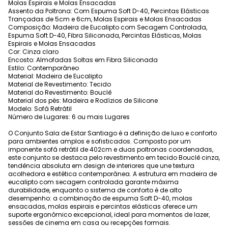
Molas Espirais e Molas Ensacadas
Assento da Poltrona: Com Espuma Soft D-40, Percintas Elásticas
Trançadas de 5cm e 6cm, Molas Espirais e Molas Ensacadas
Composição: Madeira de Eucalipto com Secagem Controlada,
Espuma Soft D-40, Fibra Siliconada, Percintas Elásticas, Molas
Espirais e Molas Ensacadas
Cor: Cinza claro
Encosto: Almofadas Soltas em Fibra Siliconada
Estilo: Contemporâneo
Material: Madeira de Eucalipto
Material de Revestimento: Tecido
Material do Revestimento: Bouclê
Material dos pés: Madeira e Rodízios de Silicone
Modelo: Sofá Retrátil
Número de Lugares: 6 ou mais Lugares
O Conjunto Sala de Estar Santiago é a definição de luxo e conforto
para ambientes amplos e sofisticados. Composto por um
imponente sofá retrátil de 402cm e duas poltronas coordenadas,
este conjunto se destaca pelo revestimento em tecido Bouclê cinza,
tendência absoluta em design de interiores que une textura
acolhedora e estética contemporânea. A estrutura em madeira de
eucalipto com secagem controlada garante máxima
durabilidade, enquanto o sistema de conforto é de alto
desempenho: a combinação de espuma Soft D-40, molas
ensacadas, molas espirais e percintas elásticas oferece um
suporte ergonômico excepcional, ideal para momentos de lazer,
sessões de cinema em casa ou recepções formais.