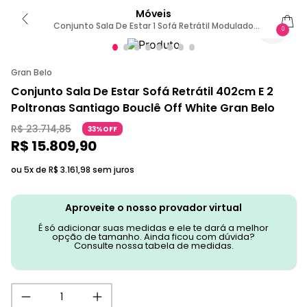
Móveis
Conjunto Sala De Estar 1 Sofá Retrátil Modulado
0
402cm E 2 Poltronas Santiago Bouclê Off White G89
- Gran Belo
Gran Belo
Conjunto Sala De Estar Sofá Retrátil 402cm E 2
Poltronas Santiago Bouclê Off White Gran Belo
R$
23
.
714
,
85
33%OFF
R$
15
.
809
,
90
ou 5x de
R$
3
.
161
,
98
sem juros
Aproveite o nosso provador virtual
É só adicionar suas medidas e ele te dará a melhor
opção de tamanho. Ainda ficou com dúvida?
Consulte nossa tabela de medidas.