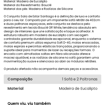
Material: Madeira de Eucalipto
Material do Revestimento: Bouclê
Material dos pés: Madeira e Rodízios de Silicone
O Conjunto Sala de Estar Santiago é a definição de luxo e conforto
para o seu lar. Composto por um imponente sofá retrátil de 402cm
e duas poltronas espaçosas, este conjunto se destaca pelo
revestimento em tecido Bouclê Off White, tendência absoluta em
design de interiores que une sofisticação e toque acolhedor. A
estrutura robusta em madeira de eucalipto com secagem
controlada garante durabilidade excepcional, enquanto o sistema
de conforto premium utiliza espuma Soft D-40, molas ensacadas,
molas espirais e percintas elásticas trançadas, proporcionando o
suporte ideal para momentos de lazer ou recepções formais. O
encosto com almofadas soltas em fibra siliconada oferece
maciez ajustável, e os rodízios de silicone no sofá garantem uma
movimentação suave e silenciosa ao abrir os módulos retráteis.
O produto ofertado não acompanha demais peças e acessórios.
Composição
1 Sofá e 2 Poltronas
Material
Madeira de Eucalipto
Quem viu, viu também