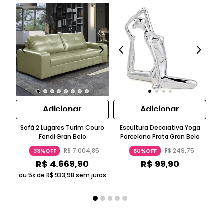
Adicionar
Adicionar
Sofá 2 Lugares Turim Couro
Escultura Decorativa Yoga
E
Fendi Gran Belo
Porcelana Prata Gran Belo
G
R$
7
.
004
,
85
R$
249
,
75
33%OFF
60%OFF
R$
4
.
669
,
90
R$
99
,
90
ou 5x de
R$
933
,
98
sem juros