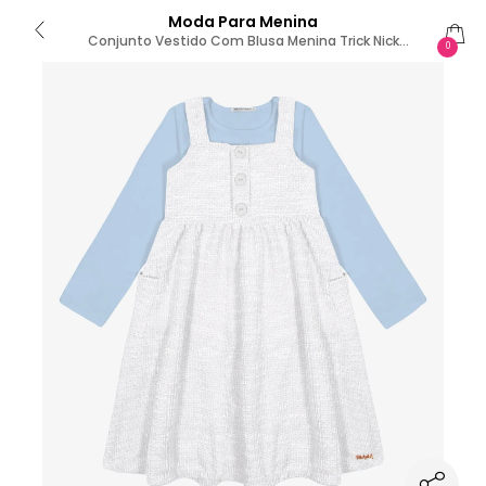
Moda Para Menina
Conjunto Vestido Com Blusa Menina Trick Nick
0
Branco 3 / Branco