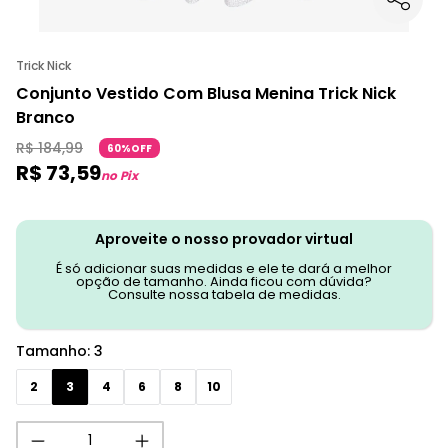
Trick Nick
Conjunto Vestido Com Blusa Menina Trick Nick
Branco
R$
184
,
99
60%OFF
R$
73
,
59
no Pix
Aproveite o nosso provador virtual
É só adicionar suas medidas e ele te dará a melhor
opção de tamanho. Ainda ficou com dúvida?
Consulte nossa tabela de medidas.
Tamanho
:
3
2
3
4
6
8
10