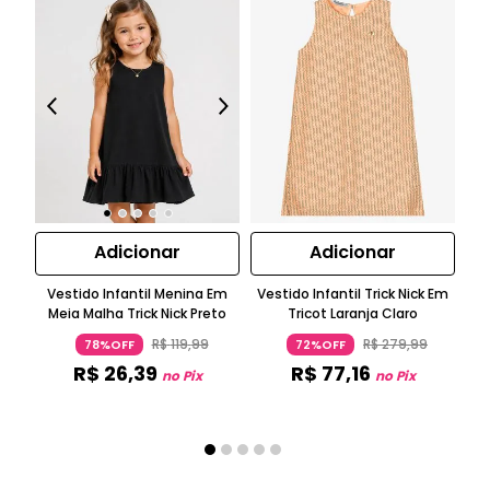
Adicionar
Adicionar
Ve
Vestido Infantil Menina Em
Vestido Infantil Trick Nick Em
Meia Malha Trick Nick Preto
Tricot Laranja Claro
R$
119
,
99
R$
279
,
99
78%OFF
72%OFF
R$
26
,
39
R$
77
,
16
no Pix
no Pix