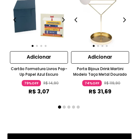
Adicionar
Adicionar
Cartão Formatura Livros Pop-
Porta Bijoux Drink Martini
Ga
Up Papel Azul Escuro
Modelo Taça Metal Dourado
R$
14
,
90
R$
119
,
90
79%OFF
74%OFF
R$
3
,
07
R$
31
,
69