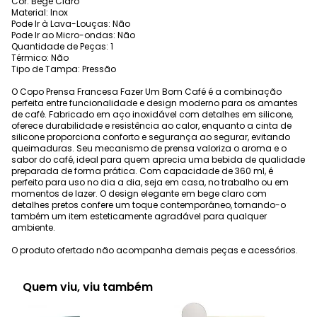
Cor: Bege Claro
Material: Inox
Pode Ir à Lava-Louças: Não
Pode Ir ao Micro-ondas: Não
Quantidade de Peças: 1
Térmico: Não
Tipo de Tampa: Pressão
O Copo Prensa Francesa Fazer Um Bom Café é a combinação
perfeita entre funcionalidade e design moderno para os amantes
de café. Fabricado em aço inoxidável com detalhes em silicone,
oferece durabilidade e resistência ao calor, enquanto a cinta de
silicone proporciona conforto e segurança ao segurar, evitando
queimaduras. Seu mecanismo de prensa valoriza o aroma e o
sabor do café, ideal para quem aprecia uma bebida de qualidade
preparada de forma prática. Com capacidade de 360 ml, é
perfeito para uso no dia a dia, seja em casa, no trabalho ou em
momentos de lazer. O design elegante em bege claro com
detalhes pretos confere um toque contemporâneo, tornando-o
também um item esteticamente agradável para qualquer
ambiente.
O produto ofertado não acompanha demais peças e acessórios.
Quem viu, viu também