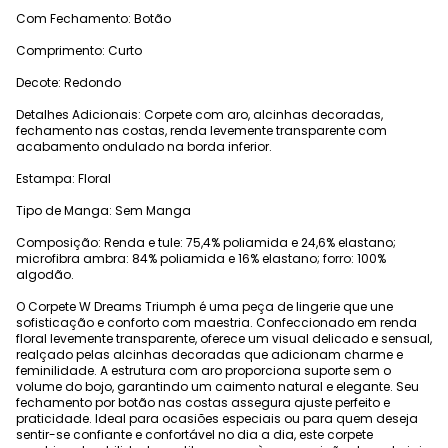
Com Fechamento: Botão
Comprimento: Curto
Decote: Redondo
Detalhes Adicionais: Corpete com aro, alcinhas decoradas,
fechamento nas costas, renda levemente transparente com
acabamento ondulado na borda inferior.
Estampa: Floral
Tipo de Manga: Sem Manga
Composição: Renda e tule: 75,4% poliamida e 24,6% elastano;
microfibra ambra: 84% poliamida e 16% elastano; forro: 100%
algodão.
O Corpete W Dreams Triumph é uma peça de lingerie que une
sofisticação e conforto com maestria. Confeccionado em renda
floral levemente transparente, oferece um visual delicado e sensual,
realçado pelas alcinhas decoradas que adicionam charme e
feminilidade. A estrutura com aro proporciona suporte sem o
volume do bojo, garantindo um caimento natural e elegante. Seu
fechamento por botão nas costas assegura ajuste perfeito e
praticidade. Ideal para ocasiões especiais ou para quem deseja
sentir-se confiante e confortável no dia a dia, este corpete