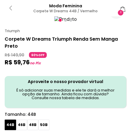
Moda Feminina
Corpete W Dreams 44B / Vermelho
0
Triumph
Corpete W Dreams Triumph Renda Sem Manga
Preto
R$
149
,
90
60%OFF
R$
59
,
76
no Pix
Aproveite o nosso provador virtual
É só adicionar suas medidas e ele te dará a melhor
opção de tamanho. Ainda ficou com dúvida?
Consulte nossa tabela de medidas.
Tamanho
:
44B
44B
46B
48B
50B