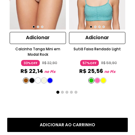
Adicionar
Adicionar
Calcinha Tanga Mini em
Sutiã Faixa Rendado Light
Modal Rock
R$
32
,
90
R$
59
,
90
33%OFF
57%OFF
R$
22
,
14
R$
25
,
56
no Pix
no Pix
ADICIONAR AO CARRINHO