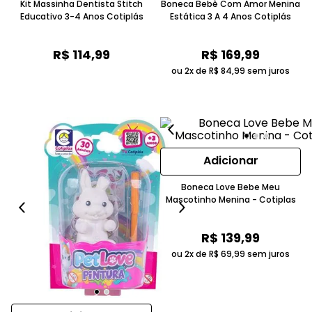
Kit Massinha Dentista Stitch
Boneca Bebê Com Amor Menina
Educativo 3-4 Anos Cotiplás
Estática 3 A 4 Anos Cotiplás
R$
114
,
99
R$
169
,
99
ou 2x de
R$
84
,
99
sem juros
Adicionar
Boneca Love Bebe Meu
Mascotinho Menina - Cotiplas
R$
139
,
99
ou 2x de
R$
69
,
99
sem juros