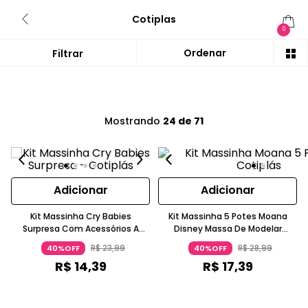
Cotiplas
0
Mostrando
24 de 71
Adicionar
Adicionar
Kit Massinha Cry Babies
Kit Massinha 5 Potes Moana
Surpresa Com Acessórios A
Disney Massa De Modelar
Partir De 3 Anos Cotiplás
Infantil 3 Anos Cotiplás
R$
23
,
99
R$
28
,
99
40%OFF
40%OFF
R$
14
,
39
R$
17
,
39