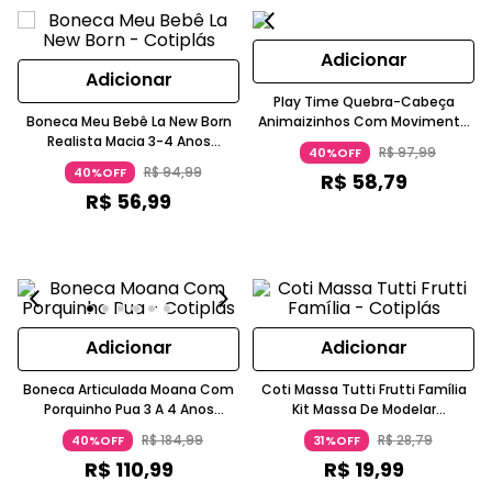
Adicionar
Adicionar
Play Time Quebra-Cabeça
Boneca Meu Bebê La New Born
Animaizinhos Com Movimento
Realista Macia 3-4 Anos
6-12 Meses Cotiplás
R$
97
,
99
40%OFF
Cotiplás
R$
94
,
99
40%OFF
R$
58
,
79
R$
56
,
99
Adicionar
Adicionar
Boneca Articulada Moana Com
Coti Massa Tutti Frutti Família
Porquinho Pua 3 A 4 Anos
Kit Massa De Modelar
Cotiplás
Aromatizada 6 Potes A Partir De
R$
184
,
99
R$
28
,
79
40%OFF
31%OFF
3 Anos Cotiplás
R$
110
,
99
R$
19
,
99