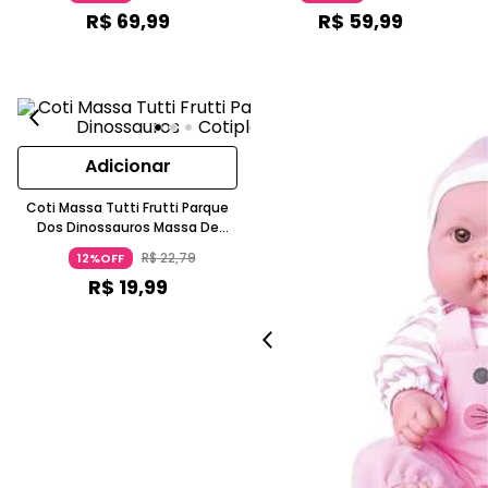
R$
69
,
99
R$
59
,
99
Adicionar
Coti Massa Tutti Frutti Parque
Dos Dinossauros Massa De
Modelar 3-4 Anos Cotiplás
R$
22
,
79
12%OFF
R$
19
,
99