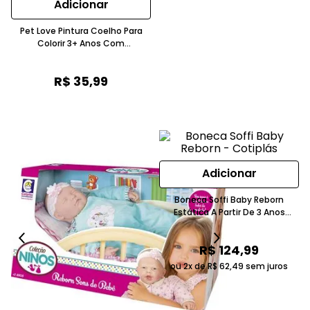
Adicionar
Pet Love Pintura Coelho Para
Colorir 3+ Anos Com
Canetinhas E Adesivos Cotiplás
R$
35
,
99
Adicionar
Boneca Soffi Baby Reborn
Estática A Partir De 3 Anos
Cotiplás
R$
124
,
99
ou 2x de
R$
62
,
49
sem juros