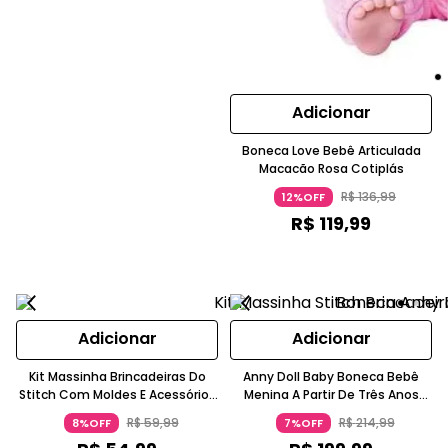
Adicionar
Boneca Love Bebê Articulada
Macacão Rosa Cotiplás
R$
136
,
99
12%OFF
R$
119
,
99
Adicionar
Adicionar
Kit Massinha Brincadeiras Do
Anny Doll Baby Boneca Bebê
Stitch Com Moldes E Acessórios
Menina A Partir De Três Anos
A Partir De 3 Anos Cotiplás
Cotiplás
R$
59
,
99
R$
214
,
99
8%OFF
7%OFF