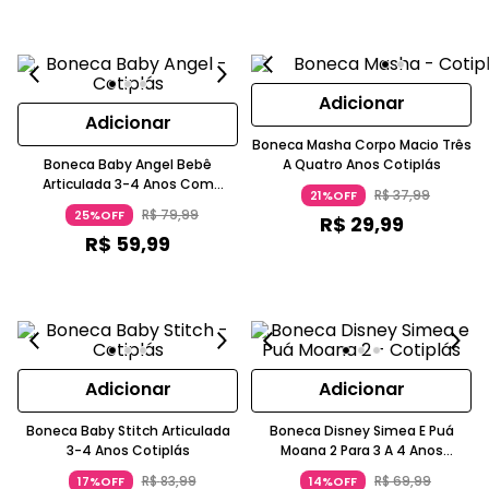
Adicionar
Adicionar
Boneca Masha Corpo Macio Três
Boneca Baby Angel Bebê
A Quatro Anos Cotiplás
Articulada 3-4 Anos Com
R$
37
,
99
21%OFF
Roupinha E Chupeta Cotiplás
R$
79
,
99
25%OFF
R$
29
,
99
R$
59
,
99
Adicionar
Adicionar
Boneca Baby Stitch Articulada
Boneca Disney Simea E Puá
3-4 Anos Cotiplás
Moana 2 Para 3 A 4 Anos
Cotiplás
R$
83
,
99
R$
69
,
99
17%OFF
14%OFF