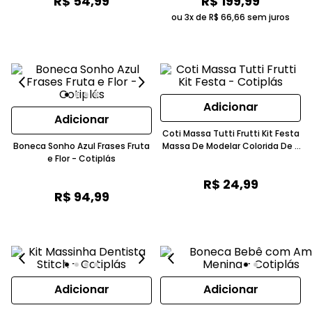
R$
54
,
99
R$
199
,
99
ou 3x de
R$
66
,
66
sem juros
Adicionar
Adicionar
Coti Massa Tutti Frutti Kit Festa
Boneca Sonho Azul Frases Fruta
Massa De Modelar Colorida De 3
e Flor - Cotiplás
A 4 Anos Cotiplás
R$
24
,
99
R$
94
,
99
Adicionar
Adicionar