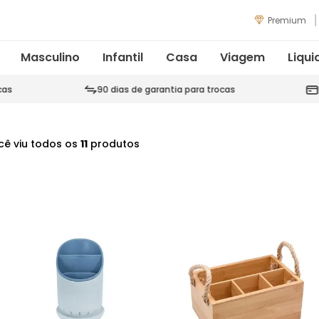
Premium
Masculino
Infantil
Casa
Viagem
Liqui
cas
90 dias de garantia para trocas
cê viu todos os
11
produtos