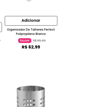
Adicionar
Organizador De Talheres Perfect
Polipropileno Branco
e
R$
65
,
99
5%OFF
R$
62
,
99