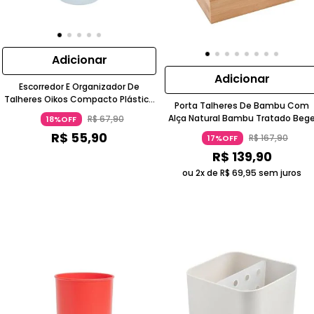
Adicionar
Adicionar
Escorredor E Organizador De
Talheres Oikos Compacto Plástico
Porta Talheres De Bambu Com
Cinza Escuro
Alça Natural Bambu Tratado Beg
R$
67
,
90
18%OFF
R$
55
,
90
R$
167
,
90
17%OFF
R$
139
,
90
ou 2x de
R$
69
,
95
sem juros