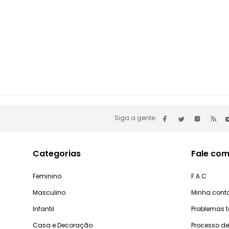
Siga a gente:
Categorias
Fale com
Feminino
F.A.C
Masculino
Minha cont
Infantil
Problemas 
Casa e Decoração
Processo d