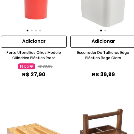
Adicionar
Adicionar
Porta Utensílios Oikos Modelo
Escorredor De Talheres Edge
Cilíndrico Plástico Preto
Plástico Bege Claro
R$
33
,
90
18%OFF
R$
27
,
90
R$
39
,
99