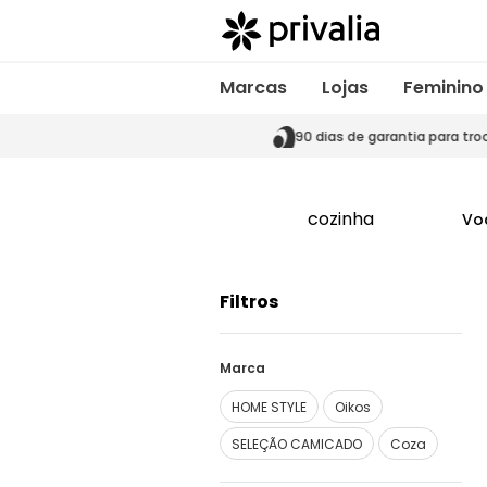
Marcas
Lojas
Feminino
s de garantia para trocas
90 dias de garantia para tro
cozinha
Vo
Filtros
Marca
HOME STYLE
Oikos
SELEÇÃO CAMICADO
Coza