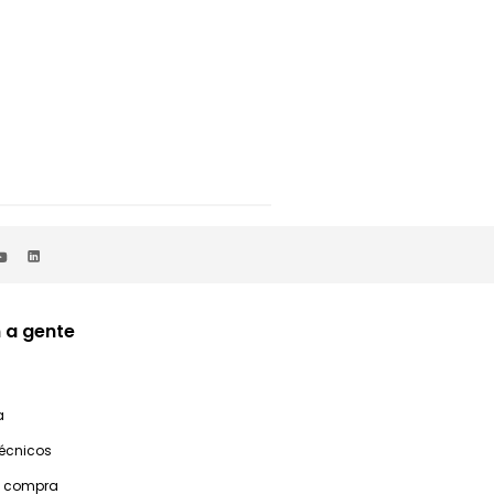
 a gente
a
técnicos
e compra