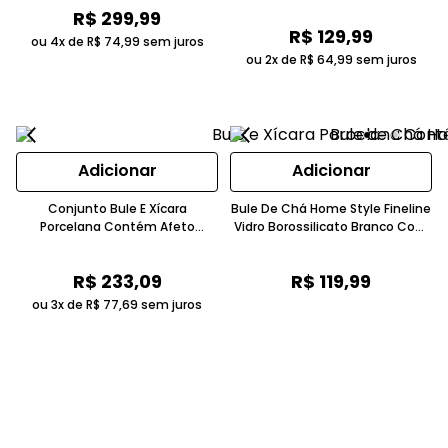
R$
299
,
99
R$
129
,
99
ou 4x de
R$
74
,
99
sem juros
ou 2x de
R$
64
,
99
sem juros
Adicionar
Adicionar
Conjunto Bule E Xícara
Bule De Chá Home Style Fineline
Porcelana Contém Afeto
Vidro Borossilicato Branco Com
Imaginarium Branco 450ml 3
Infusor
Peças
R$
233
,
09
R$
119
,
99
ou 3x de
R$
77
,
69
sem juros