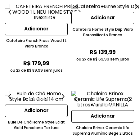
Adicionar
Adicionar
Cafeteira Home Style Drip Vidro
Borossilicato Branco
Cafeteira French Press Wood 1 L
Vidro Branco
R$
139
,
99
ou 2x de
R$
69
,
99
sem juros
R$
179
,
99
ou 2x de
R$
89
,
99
sem juros
Adicionar
Adicionar
Bule De Chá Home Style Eclat
Gold Porcelana Textura
Chaleira Brinox Ceramic Life
Losangos Dourado
Suprema Alumínio Bege 2 Litros