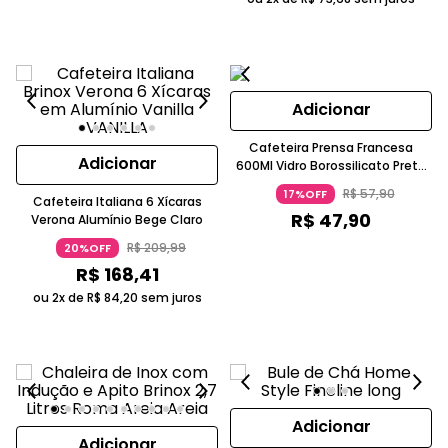
Adicionar
Cafeteira Prensa Francesa
Adicionar
600Ml Vidro Borossilicato Preto
Mozcada
R$
57
,
90
17%OFF
Cafeteira Italiana 6 Xícaras
R$
47
,
90
Verona Alumínio Bege Claro
R$
209
,
99
20%OFF
R$
168
,
41
ou 2x de
R$
84
,
20
sem juros
Adicionar
Adicionar