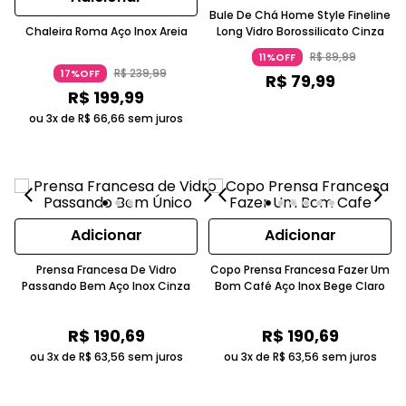
Bule De Chá Home Style Fineline
Chaleira Roma Aço Inox Areia
Long Vidro Borossilicato Cinza
R$
89
,
99
11%OFF
R$
239
,
99
17%OFF
R$
79
,
99
R$
199
,
99
ou 3x de
R$
66
,
66
sem juros
Adicionar
Adicionar
Prensa Francesa De Vidro
Copo Prensa Francesa Fazer Um
Passando Bem Aço Inox Cinza
Bom Café Aço Inox Bege Claro
R$
190
,
69
R$
190
,
69
ou 3x de
R$
63
,
56
sem juros
ou 3x de
R$
63
,
56
sem juros