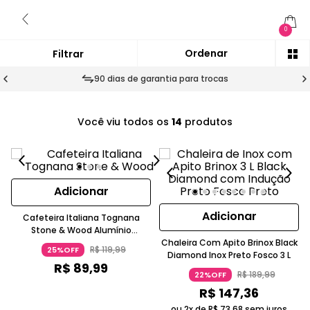
0
90 dias de garantia para trocas
Você viu todos os
14
produtos
Adicionar
Adicionar
Cafeteira Italiana Tognana
Stone & Wood Alumínio
Texturizado Pedra Cinza
Chaleira Com Apito Brinox Black
R$
119
,
99
25%OFF
Diamond Inox Preto Fosco 3 L
R$
89
,
99
R$
189
,
99
22%OFF
R$
147
,
36
ou 2x de
R$
73
,
68
sem juros