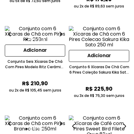
ou 5x de
R$
73
,
60
sem juros
ou 2x de
R$
89
,
63
sem juros
Adicionar
Adicionar
Conjunto Seis Xícaras De Chá
Com Pires Modelo Ritz Cerâmica
Conjunto 6 Xícaras De Chá Com
Feldspática Branca
6 Pires Coleção Sakura Kika Sato
Cerâmica Branco 250 Ml
R$
210
,
90
R$
225
,
90
ou 2x de
R$
105
,
45
sem juros
ou 3x de
R$
75
,
30
sem juros