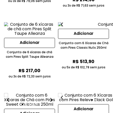
ou 3x de
R$
79
,
06
sem juros
ou 3x de
R$
71
,
63
sem juros
Adicionar
Adicionar
Conjunto com 6 Xícaras de Chá
com Pires Classic Nuts 250ml
Conjunto de 6 xícaras de chá
com Pires Split Taupe Alleanza
R$
513
,
90
ou 5x de
R$
102
,
78
sem juros
R$
217
,
00
ou 3x de
R$
72
,
33
sem juros
Adicionar