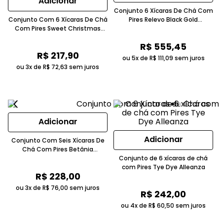
Adicionar
Conjunto 6 Xícaras De Chá Com
Conjunto Com 6 Xícaras De Chá
Pires Relevo Black Gold
Com Pires Sweet Christmas
Cerâmica Acetinado Dourado
Cerâmica Branco
R$
555
,
45
R$
217
,
90
ou 5x de
R$
111
,
09
sem juros
ou 3x de
R$
72
,
63
sem juros
Adicionar
Adicionar
Conjunto Com Seis Xícaras De
Chá Com Pires Betânia
Cerâmica Branco
Conjunto de 6 xícaras de chá
com Pires Tye Dye Alleanza
R$
228
,
00
ou 3x de
R$
76
,
00
sem juros
R$
242
,
00
ou 4x de
R$
60
,
50
sem juros