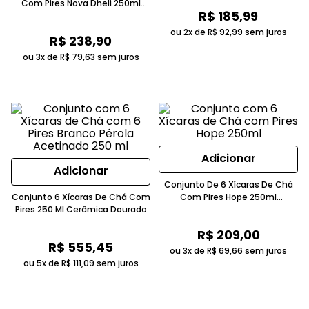
Com Pires Nova Dheli 250ml
R$
185
,
99
Cerâmica Feldspática Branco
ou 2x de
R$
92
,
99
sem juros
R$
238
,
90
ou 3x de
R$
79
,
63
sem juros
Adicionar
Adicionar
Conjunto De 6 Xícaras De Chá
Conjunto 6 Xícaras De Chá Com
Com Pires Hope 250ml
Pires 250 Ml Cerâmica Dourado
Cerâmica Chumbo
R$
209
,
00
R$
555
,
45
ou 3x de
R$
69
,
66
sem juros
ou 5x de
R$
111
,
09
sem juros