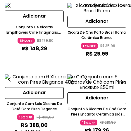
Adicionar
Adicionar
Conjunto De Xícaras
Empilháveis Café Imaginarium
Xícara De Chá Porto Brasil Roma
Porcelana Chumbo
Cerâmica Branco
R$
179
,
90
18%OFF
R$
35
,
99
17%OFF
R$
148
,
29
R$
29
,
99
Adicionar
Adicionar
Conjunto Com Seis Xícaras De
Café Com Pires Elegance
Conjunto 6 Xícaras De Chá Com
Cerâmica Branco
Pires Encanto Cerâmica Lilás
R$
433
,
00
15%OFF
250ml
R$
210
,
90
15%OFF
R$
368
,
00
R$
179
,
26