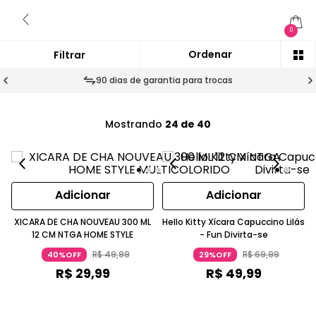
0
90 dias de garantia para trocas
Mostrando
24 de 40
Adicionar
Adicionar
XICARA DE CHA NOUVEAU 300 ML
Hello Kitty Xícara Capuccino Lilás
12 CM NTGA HOME STYLE
- Fun Divirta-se
R$
49
,
99
R$
69
,
99
40%OFF
29%OFF
R$
29
,
99
R$
49
,
99