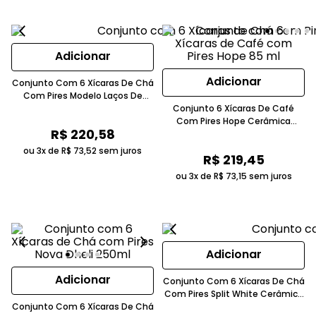
Adicionar
Adicionar
Conjunto Com 6 Xícaras De Chá
Com Pires Modelo Laços De
Páscoa Cerâmica Branco 250ml
Conjunto 6 Xícaras De Café
Com Pires Hope Cerâmica
R$
220
,
58
Feldspática Chumbo
ou 3x de
R$
73
,
52
sem juros
R$
219
,
45
ou 3x de
R$
73
,
15
sem juros
Adicionar
Adicionar
Conjunto Com 6 Xícaras De Chá
Com Pires Split White Cerâmica
Conjunto Com 6 Xícaras De Chá
Branco