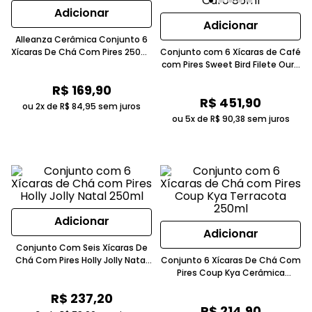
Adicionar
Adicionar
Alleanza Cerâmica Conjunto 6
Xícaras De Chá Com Pires 250ml
Conjunto com 6 Xícaras de Café
Cerâmica Branco Liso
com Pires Sweet Bird Filete Ouro
85ml
R$
169
,
90
R$
451
,
90
ou 2x de
R$
84
,
95
sem juros
ou 5x de
R$
90
,
38
sem juros
Adicionar
Adicionar
Conjunto Com Seis Xícaras De
Chá Com Pires Holly Jolly Natal
Conjunto 6 Xícaras De Chá Com
Cerâmica Branco
Pires Coup Kya Cerâmica
Caramelo 250ml
R$
237
,
20
R$
214
,
90