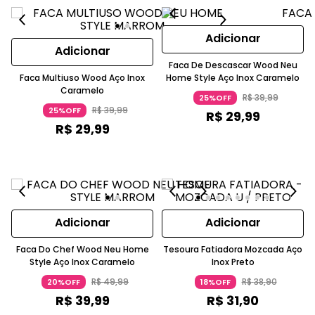
Adicionar
Adicionar
Faca De Descascar Wood Neu
Faca Multiuso Wood Aço Inox
Home Style Aço Inox Caramelo
Caramelo
R$
39
,
99
25%OFF
R$
39
,
99
25%OFF
R$
29
,
99
R$
29
,
99
Adicionar
Adicionar
Faca Do Chef Wood Neu Home
Tesoura Fatiadora Mozcada Aço
Style Aço Inox Caramelo
Inox Preto
R$
49
,
99
R$
38
,
90
20%OFF
18%OFF
R$
39
,
99
R$
31
,
90