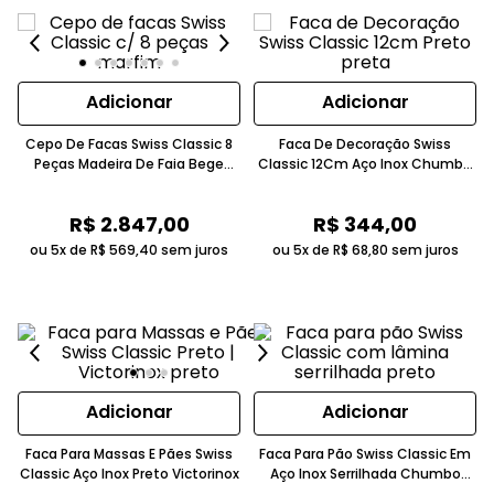
Adicionar
Adicionar
Cepo De Facas Swiss Classic 8
Faca De Decoração Swiss
Peças Madeira De Faia Bege
Classic 12Cm Aço Inox Chumbo
Claro Victorinox
VICTORINOX
R$
2
.
847
,
00
R$
344
,
00
ou 5x de
R$
569
,
40
sem juros
ou 5x de
R$
68
,
80
sem juros
Adicionar
Adicionar
Faca Para Massas E Pães Swiss
Faca Para Pão Swiss Classic Em
Classic Aço Inox Preto Victorinox
Aço Inox Serrilhada Chumbo
Victorinox