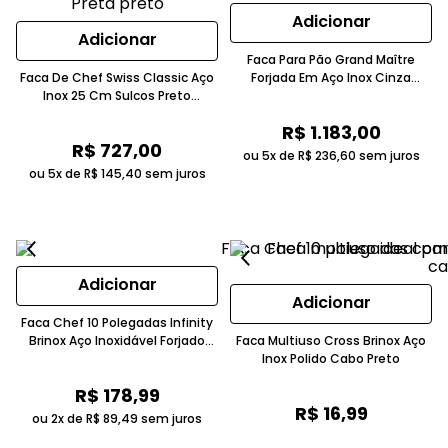
Adicionar
Adicionar
Faca Para Pão Grand Maître
Faca De Chef Swiss Classic Aço
Forjada Em Aço Inox Cinza
Inox 25 Cm Sulcos Preto
Victorinox
Victorinox
R$
1
.
183
,
00
R$
727
,
00
ou 5x de
R$
236
,
60
sem juros
ou 5x de
R$
145
,
40
sem juros
Adicionar
Adicionar
Faca Chef 10 Polegadas Infinity
Brinox Aço Inoxidável Forjado
Faca Multiuso Cross Brinox Aço
Cinza Claro
Inox Polido Cabo Preto
R$
178
,
99
R$
16
,
99
ou 2x de
R$
89
,
49
sem juros