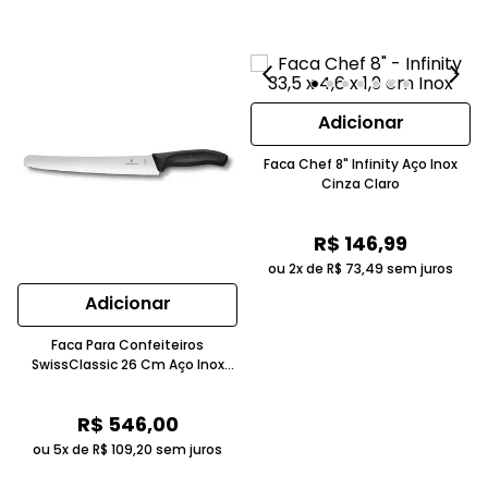
Adicionar
Faca Chef 8" Infinity Aço Inox
Cinza Claro
R$
146
,
99
ou 2x de
R$
73
,
49
sem juros
Adicionar
Faca Para Confeiteiros
SwissClassic 26 Cm Aço Inox
Cinza Claro Victorinox
R$
546
,
00
ou 5x de
R$
109
,
20
sem juros