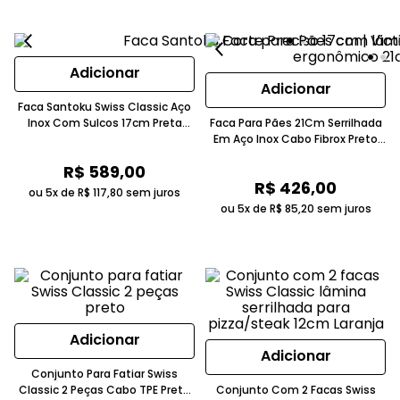
Adicionar
Adicionar
Faca Santoku Swiss Classic Aço
Inox Com Sulcos 17cm Preta
Faca Para Pães 21Cm Serrilhada
Victorinox
Em Aço Inox Cabo Fibrox Preto
Victorinox
R$
589
,
00
R$
426
,
00
ou 5x de
R$
117
,
80
sem juros
ou 5x de
R$
85
,
20
sem juros
Adicionar
Adicionar
Conjunto Para Fatiar Swiss
Classic 2 Peças Cabo TPE Preto
Conjunto Com 2 Facas Swiss