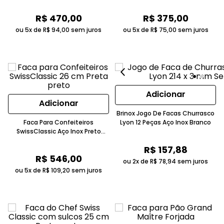
R$
470
,
00
R$
375
,
00
ou 5x de
R$
94
,
00
sem juros
ou 5x de
R$
75
,
00
sem juros
Adicionar
Adicionar
Brinox Jogo De Facas Churrasco
Faca Para Confeiteiros
Lyon 12 Peças Aço Inox Branco
SwissClassic Aço Inox Preto
Victorinox
R$
157
,
88
R$
546
,
00
ou 2x de
R$
78
,
94
sem juros
ou 5x de
R$
109
,
20
sem juros