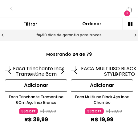
0
90 dias de garantia para trocas
Mostrando
24 de 79
Adicionar
Adicionar
Faca Trinchante Tramontina
Faca Multiuso Black Aço Inox
6Cm Aço Inox Branco
Chumbo
R$
89
,
99
R$
29
,
99
56%OFF
33%OFF
R$
39
,
99
R$
19
,
99