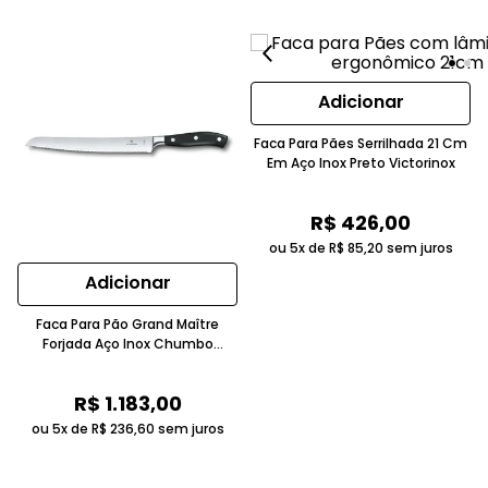
Adicionar
Faca Para Pães Serrilhada 21 Cm
Em Aço Inox Preto Victorinox
R$
426
,
00
ou 5x de
R$
85
,
20
sem juros
Adicionar
Faca Para Pão Grand Maître
Forjada Aço Inox Chumbo
Victorinox
R$
1
.
183
,
00
ou 5x de
R$
236
,
60
sem juros