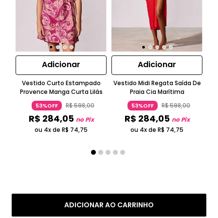
Adicionar
Adicionar
Vestido Curto Estampado
Vestido Midi Regata Saída De
T
Provence Manga Curta Lilás
Praia Cia Marítima
R$
598
,
00
R$
598
,
00
53%OFF
53%OFF
R$
284
,
05
R$
284
,
05
no Pix
no Pix
ou 4x de
R$
74
,
75
ou 4x de
R$
74
,
75
ADICIONAR AO CARRINHO