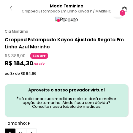
Moda Feminina
Cropped Estampado Em Linho Kayoa P / MARINHO
0
Cia Marítima
Cropped Estampado Kayoa Ajustado Regata Em
Linho Azul Marinho
R$
388
,
00
53%OFF
R$
184
,
30
no Pix
ou 3x de
R$
64
,
66
Aproveite o nosso provador virtual
É só adicionar suas medidas e ele te dará a melhor
opção de tamanho. Ainda ficou com dúvida?
Consulte nossa tabela de medidas.
Tamanho
:
P