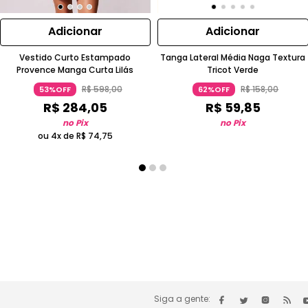
Adicionar
Adicionar
Vestido Curto Estampado
Tanga Lateral Média Naga Textura
Provence Manga Curta Lilás
Tricot Verde
R$
598
,
00
R$
158
,
00
53%OFF
62%OFF
R$
284
,
05
R$
59
,
85
no Pix
no Pix
ou 4x de
R$
74
,
75
Siga a gente: