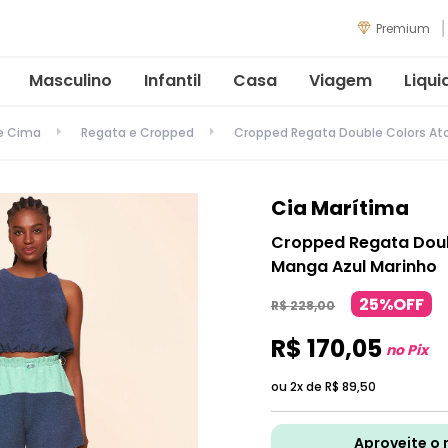
Premium
Masculino
Infantil
Casa
Viagem
Liqui
de Cima
Regata e Cropped
Cropped Regata Double Colors At
Cia Marítima
Cropped Regata Doub
Manga Azul Marinho
25%OFF
R$
228
,
00
R$
170
,
05
no Pix
ou 2x de
R$
89
,
50
Aproveite o 