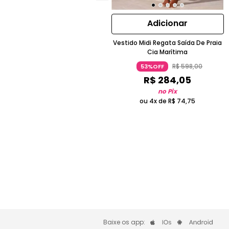
Adicionar
Vestido Midi Regata Saída De Praia
Cia Marítima
R$
598
,
00
53%OFF
R$
284
,
05
no Pix
ou 4x de
R$
74
,
75
Baixe os app: