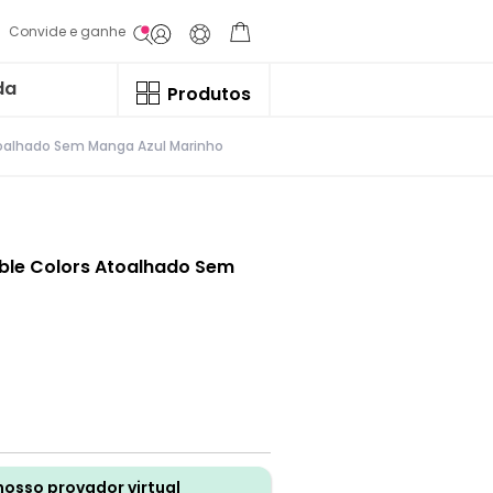
Convide e ganhe
da
Produtos
oalhado Sem Manga Azul Marinho
le Colors Atoalhado Sem
nosso provador virtual