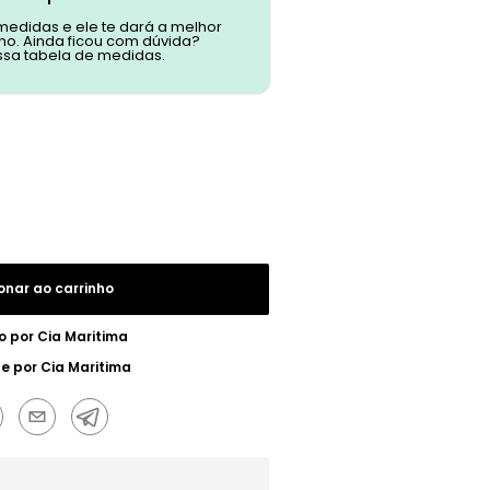
 medidas e ele te dará a melhor
o. Ainda ficou com dúvida?
ssa tabela de medidas.
onar ao carrinho
o por
Cia Maritima
ue por
Cia Maritima