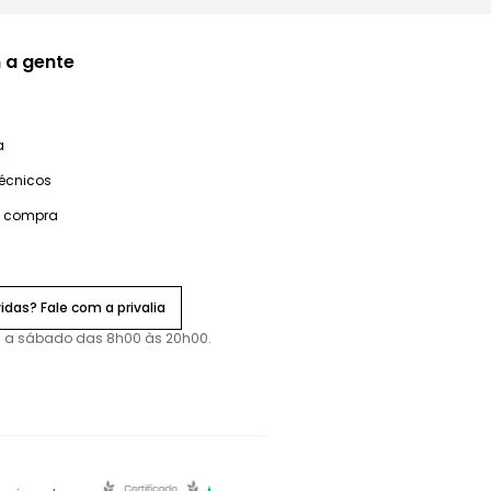
 a gente
a
técnicos
e compra
idas? Fale com a privalia
 a sábado das 8h00 às 20h00.