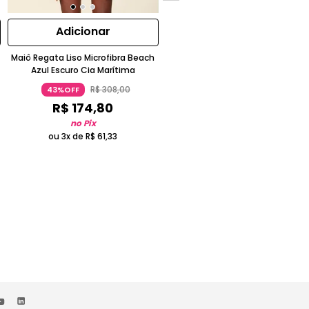
Adicionar
Adicionar
Maiô Regata Liso Microfibra Beach
Tanga Hot Pants Estampada Ot
Azul Escuro Cia Marítima
Laranja
R$
308
,
00
R$
268
,
00
43%OFF
72%OFF
R$
174
,
80
R$
75
,
05
no Pix
no Pix
ou 3x de
R$
61
,
33