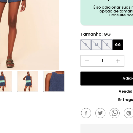
É só adicionar suas
opção de tamanh
Consulte no
Tamanho
:
GG
P
M
G
GG
Adici
Vendid
Entreg