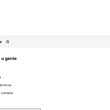
 a gente
a
técnicos
e compra