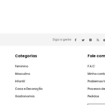
Siga a gente:
Categorias
Fale com
Feminino
F.A.C
Masculino
Minha cont
Infantil
Problemas 
Casa e Decoração
Processo d
Gastronomia
Pedidos