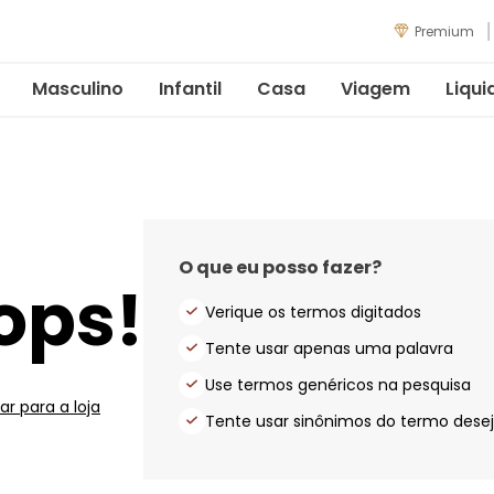
Premium
Masculino
Infantil
Casa
Viagem
Liqui
O que eu posso fazer?
ops!
Verique os termos digitados
Tente usar apenas uma palavra
Use termos genéricos na pesquisa
ar para a loja
Tente usar sinônimos do termo dese