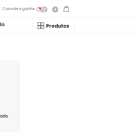
Convide e ganhe
da
Produtos
jado