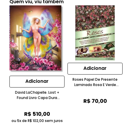
Quem viu, viu também
Adicionar
Roses Papel De Presente
Adicionar
Laminado Rosa E Verde
Taschen
David LaChapelle. Lost +
Found Livro Capa Dura
Li
R$
70
,
00
Colorido Brilhante Taschen
C
R$
510
,
00
ou 5x de
R$
102
,
00
sem juros