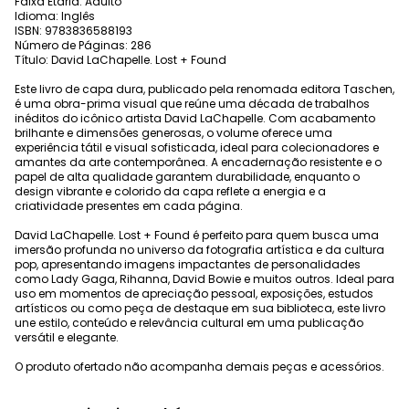
Faixa Etária: Adulto
Idioma: Inglês
ISBN: 9783836588193
Número de Páginas: 286
Título: David LaChapelle. Lost + Found
Este livro de capa dura, publicado pela renomada editora Taschen,
é uma obra-prima visual que reúne uma década de trabalhos
inéditos do icônico artista David LaChapelle. Com acabamento
brilhante e dimensões generosas, o volume oferece uma
experiência tátil e visual sofisticada, ideal para colecionadores e
amantes da arte contemporânea. A encadernação resistente e o
papel de alta qualidade garantem durabilidade, enquanto o
design vibrante e colorido da capa reflete a energia e a
criatividade presentes em cada página.
David LaChapelle. Lost + Found é perfeito para quem busca uma
imersão profunda no universo da fotografia artística e da cultura
pop, apresentando imagens impactantes de personalidades
como Lady Gaga, Rihanna, David Bowie e muitos outros. Ideal para
uso em momentos de apreciação pessoal, exposições, estudos
artísticos ou como peça de destaque em sua biblioteca, este livro
une estilo, conteúdo e relevância cultural em uma publicação
versátil e elegante.
O produto ofertado não acompanha demais peças e acessórios.