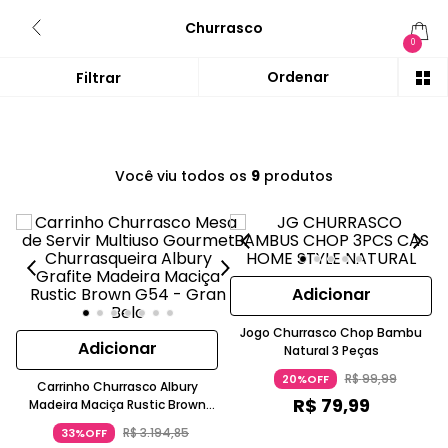
Churrasco
0
Você viu todos os
9
produtos
Adicionar
Jogo Churrasco Chop Bambu
Adicionar
Natural 3 Peças
R$
99
,
99
20%OFF
Carrinho Churrasco Albury
R$
79
,
99
Madeira Maciça Rustic Brown
Gran Belo
R$
3
.
194
,
85
33%OFF