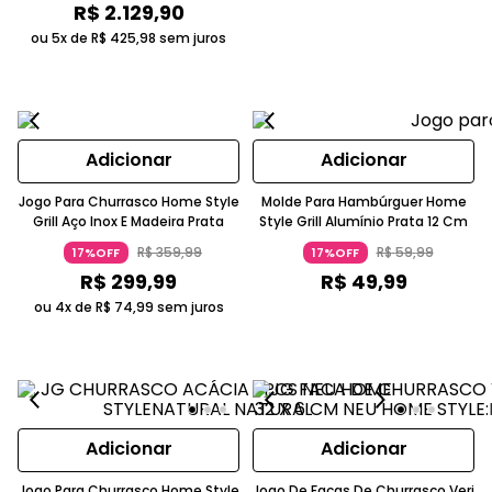
R$
2
.
129
,
90
ou 5x de
R$
425
,
98
sem juros
Adicionar
Adicionar
Jogo Para Churrasco Home Style
Molde Para Hambúrguer Home
Grill Aço Inox E Madeira Prata
Style Grill Alumínio Prata 12 Cm
R$
359
,
99
R$
59
,
99
17%OFF
17%OFF
R$
299
,
99
R$
49
,
99
ou 4x de
R$
74
,
99
sem juros
Adicionar
Adicionar
Jogo Para Churrasco Home Style
Jogo De Facas De Churrasco Veri