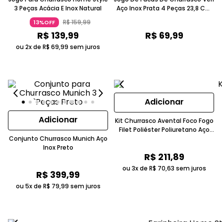
3 Peças Acácia E Inox Natural
Aço Inox Prata 4 Peças 23,8 Cm
Home Style
R$
159
,
99
13%OFF
R$
139
,
99
R$
69
,
99
ou 2x de
R$
69
,
99
sem juros
Adicionar
Adicionar
Kit Churrasco Avental Foco Fogo
Filet Poliéster Poliuretano Aço
Conjunto Churrasco Munich Aço
Inox Madeira Off-White Marrom
Inox Preto
R$
211
,
89
ou 3x de
R$
70
,
63
sem juros
R$
399
,
99
ou 5x de
R$
79
,
99
sem juros