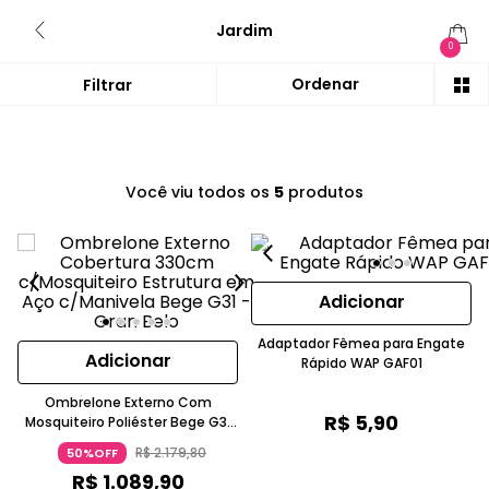
Jardim
0
Você viu todos os
5
produtos
Adicionar
Adaptador Fêmea para Engate
Adicionar
Rápido WAP GAF01
Ombrelone Externo Com
R$
5
,
90
Mosquiteiro Poliéster Bege G31
Gran Belo
R$
2
.
179
,
80
50%OFF
R$
1
.
089
,
90