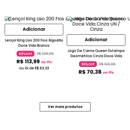
Adicionar
Adicionar
Lençol King Liso 200 Fios Algodão
Doce Vida Branco
Jogo De Cama Queen Estampa
R$
239
,
99
53%OFF
Geométrica Cinza Doce Vida
R$
113
,
99
no Pix
R$
109
,
99
36%OFF
ou 3x de
R$
63
,
33
R$
70
,
38
no Pix