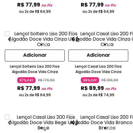
R$
77
,
99
R$
77
,
99
no Pix
no Pix
ou 2x de
R$
64
,
99
ou 2x de
R$
64
,
99
Adicionar
Adicionar
Lençol Solteiro Liso 200 Fios
Lençol Casal Liso 200 Fios
Algodão Doce Vida Cinza
Algodão Doce Vida Cinza
R$
179
,
99
R$
199
,
99
57%OFF
55%OFF
R$
77
,
99
R$
89
,
99
no Pix
no Pix
ou 2x de
R$
64
,
99
ou 2x de
R$
74
,
99