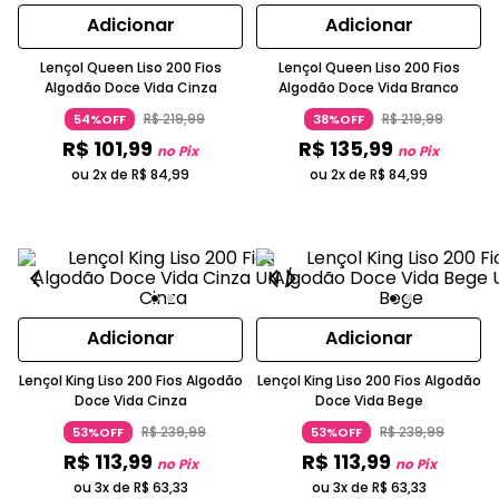
Adicionar
Adicionar
Lençol Queen Liso 200 Fios
Lençol Queen Liso 200 Fios
Algodão Doce Vida Cinza
Algodão Doce Vida Branco
R$
219
,
99
R$
219
,
99
54%OFF
38%OFF
R$
101
,
99
R$
135
,
99
no Pix
no Pix
ou 2x de
R$
84
,
99
ou 2x de
R$
84
,
99
Adicionar
Adicionar
Lençol King Liso 200 Fios Algodão
Lençol King Liso 200 Fios Algodão
Doce Vida Cinza
Doce Vida Bege
R$
239
,
99
R$
239
,
99
53%OFF
53%OFF
R$
113
,
99
R$
113
,
99
no Pix
no Pix
ou 3x de
R$
63
,
33
ou 3x de
R$
63
,
33