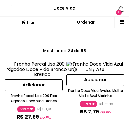
Doce Vida
0
Mostrando
24 de 68
Adicionar
Adicionar
Fronha Doce Vida Avulsa Malha
Fronha Percal Lisa 200 Fios
Mista Azul Marinho
Algodão Doce Vida Branco
R$
19
,
99
61%OFF
R$
59
,
99
53%OFF
R$
7
,
79
no Pix
R$
27
,
99
no Pix