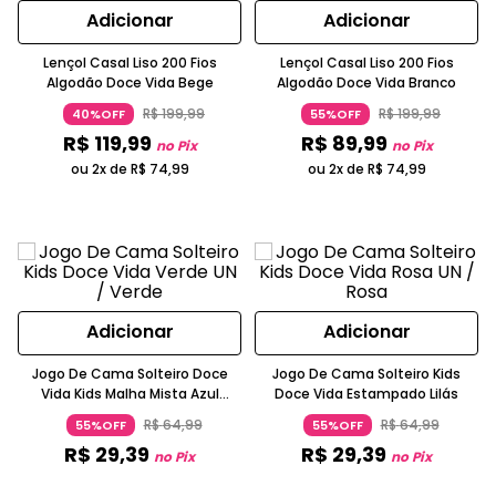
Adicionar
Adicionar
Lençol Casal Liso 200 Fios
Lençol Casal Liso 200 Fios
Algodão Doce Vida Bege
Algodão Doce Vida Branco
R$
199
,
99
R$
199
,
99
40%OFF
55%OFF
R$
119
,
99
R$
89
,
99
no Pix
no Pix
ou 2x de
R$
74
,
99
ou 2x de
R$
74
,
99
Adicionar
Adicionar
Jogo De Cama Solteiro Doce
Jogo De Cama Solteiro Kids
Vida Kids Malha Mista Azul
Doce Vida Estampado Lilás
Turquesa
R$
64
,
99
R$
64
,
99
55%OFF
55%OFF
R$
29
,
39
R$
29
,
39
no Pix
no Pix