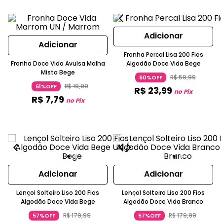
Adicionar
Adicionar
Fronha Percal Lisa 200 Fios
Fronha Doce Vida Avulsa Malha
Algodão Doce Vida Bege
Mista Bege
R$
59
,
99
60%OFF
R$
19
,
99
61%OFF
R$
23
,
99
no Pix
R$
7
,
79
no Pix
Adicionar
Adicionar
Lençol Solteiro Liso 200 Fios
Lençol Solteiro Liso 200 Fios
Algodão Doce Vida Bege
Algodão Doce Vida Branco
R$
179
,
99
R$
179
,
99
57%OFF
57%OFF