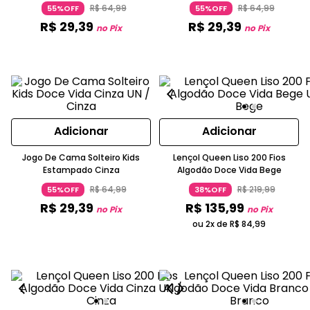
Misto Bege
Doce Vida
R$
64
,
99
R$
64
,
99
55%OFF
55%OFF
R$
29
,
39
R$
29
,
39
no Pix
no Pix
Adicionar
Adicionar
Jogo De Cama Solteiro Kids
Lençol Queen Liso 200 Fios
Estampado Cinza
Algodão Doce Vida Bege
R$
64
,
99
R$
219
,
99
55%OFF
38%OFF
R$
29
,
39
R$
135
,
99
no Pix
no Pix
ou 2x de
R$
84
,
99