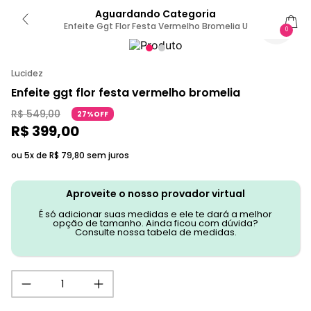
Aguardando Categoria
Enfeite Ggt Flor Festa Vermelho Bromelia U
0
Lucidez
Enfeite ggt flor festa vermelho bromelia
R$
549
,
00
27%OFF
R$
399
,
00
ou 5x de
R$
79
,
80
sem juros
Aproveite o nosso provador virtual
É só adicionar suas medidas e ele te dará a melhor
opção de tamanho. Ainda ficou com dúvida?
Consulte nossa tabela de medidas.