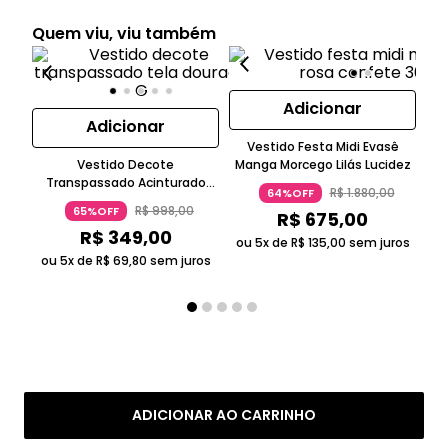
Quem viu, viu também
Adicionar
Adicionar
Vestido Festa Midi Evasê
V
Vestido Decote
Manga Morcego Lilás Lucidez
Transpassado Acinturado
R$
1
.
880
,
00
64%OFF
Evasê Midi Tela Sem Manga
R$
998
,
00
65%OFF
R$
675
,
00
Bege Claro
R$
349
,
00
ou 5x de
R$
135
,
00
sem juros
ou
ou 5x de
R$
69
,
80
sem juros
ADICIONAR AO CARRINHO