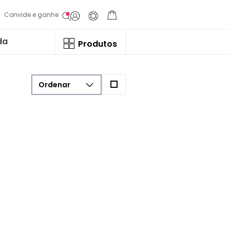
Convide e ganhe
da
Produtos