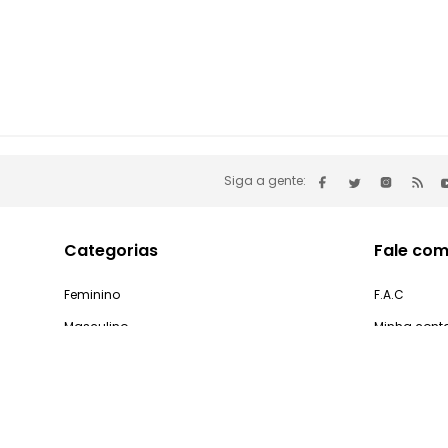
Siga a gente:
Categorias
Fale com
Feminino
F.A.C
Masculino
Minha cont
Infantil
Problemas 
Casa e Decoração
Processo d
Gastronomia
Pedidos