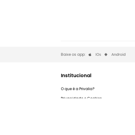
Baixe os app:
Institucional
O que é a Privalia?
Privacidade e Cookies
Trabalhe Conosco
Condições de uso
Relação com investidores