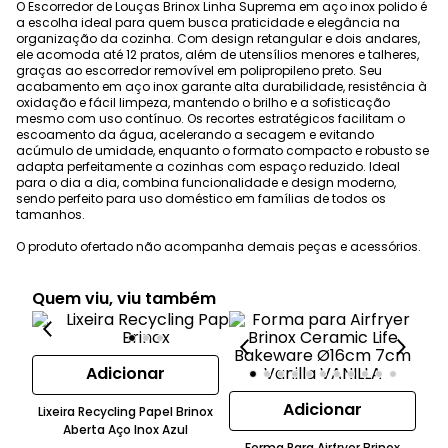
O Escorredor de Louças Brinox Linha Suprema em aço inox polido é
a escolha ideal para quem busca praticidade e elegância na
organização da cozinha. Com design retangular e dois andares,
ele acomoda até 12 pratos, além de utensílios menores e talheres,
graças ao escorredor removível em polipropileno preto. Seu
acabamento em aço inox garante alta durabilidade, resistência à
oxidação e fácil limpeza, mantendo o brilho e a sofisticação
mesmo com uso contínuo. Os recortes estratégicos facilitam o
escoamento da água, acelerando a secagem e evitando
acúmulo de umidade, enquanto o formato compacto e robusto se
adapta perfeitamente a cozinhas com espaço reduzido. Ideal
para o dia a dia, combina funcionalidade e design moderno,
sendo perfeito para uso doméstico em famílias de todos os
tamanhos.
O produto ofertado não acompanha demais peças e acessórios.
Quem viu, viu também
Adicionar
Adicionar
Lixeira Recycling Papel Brinox
Aberta Aço Inox Azul
Forma Para Airfryer Brinox