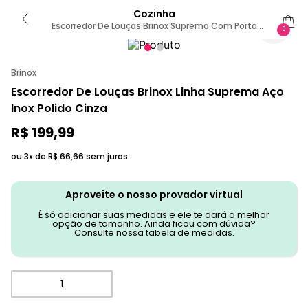
Cozinha
Escorredor De Louças Brinox Suprema Com Porta
0
Talheres 12 Pratos Aço Inox Inox
Brinox
Escorredor De Louças Brinox Linha Suprema Aço
Inox Polido Cinza
R$
199
,
99
ou 3x de
R$
66
,
66
sem juros
Aproveite o nosso provador virtual
É só adicionar suas medidas e ele te dará a melhor
opção de tamanho. Ainda ficou com dúvida?
Consulte nossa tabela de medidas.