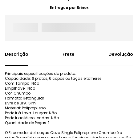
Entregue por
Brinox
Frete
Devolução
Principais especificações do produto:
Capacidade: 6 pratos, 6 copos ou taças e talheres
Com Tampa: Não
Empilhável: Não
Cor: Chumbo
Formato: Retangular
Livre de BPA: Sim
Material: Polipropileno
Pode Ir à Lava-Louças: Não
Pode Ir ao Micro-ondas: Não
Quantidade de Peças: 1
O Escorredor de Louças Coza Single Polipropileno Chumbo é a
solução perfeita para quem busca funcionalidade e organização