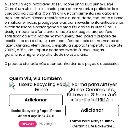
A Espátula Aço Inoxidável Base Silicone Linha Duo Brinox Bege
Claro é um utensílio essencial para quem valoriza praticidade e
cuidado na cozinha. Com 33 cm de comprimento, seu cabo em
aço inoxidável oferece resistência e durabilidade, enquanto a base
em silicone macio protege panelas com revestimento antiaderente,
evitando riscos e prolongando a vida útil dos seus utensílios. O
design moderno e funcional, aliado à cor bege claro, confere
sofisticação e facilidade no manuseio, ideal para o preparo de
receitas no dia a dia, seja em ocasiões casuais ou momentos de
lazer culinário. Além disso, a espátula suporta temperaturas de até
200ºC, é fácil de limpar e pode ser levada à lava-louças,
garantindo higiene e praticidade no uso diário.
O produto ofertado não acompanha demais peças e acessórios.
Quem viu, viu também
Adicionar
Adicionar
Lixeira Recycling Papel Brinox
Aberta Aço Inox Azul
Forma Para Airfryer Brinox
R$
299
,
99
70%OFF
Ceramic Life Bakeware
Ce