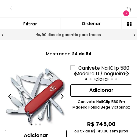
0
90 dias de garantia para trocas
Mostrando
24 de 64
Adicionar
Canivete NailClip 580 Em
Madeira Polida Bege Victorinox
R$
745
,
00
ou 5x de
R$
149
,
00
sem juros
Adicionar