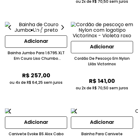
ou 2x de
R$
70
,
50
sem juros
Adicionar
Adicionar
Bainha Jumbo Para 1.6795.XLT
Em Couro Liso Chumbo
Cordão De Pescoço Em Nylon
Victorinox
Lilás Victorinox
R$
257
,
00
R$
141
,
00
ou 4x de
R$
64
,
25
sem juros
ou 2x de
R$
70
,
50
sem juros
Adicionar
Adicionar
Canivete Evoke BS Alox Cabo
Bainha Para Canivete