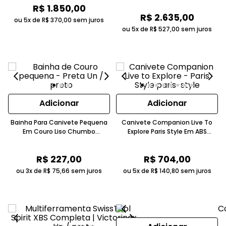
R$
1
.
850
,
00
R$
2
.
635
,
00
ou 5x de
R$
370
,
00
sem juros
ou 5x de
R$
527
,
00
sem juros
Adicionar
Adicionar
Bainha Para Canivete Pequena
Canivete Companion Live To
Em Couro Liso Chumbo
Explore Paris Style Em ABS
Victorinox
Celidor Bege Claro Victorinox
R$
227
,
00
R$
704
,
00
ou 3x de
R$
75
,
66
sem juros
ou 5x de
R$
140
,
80
sem juros