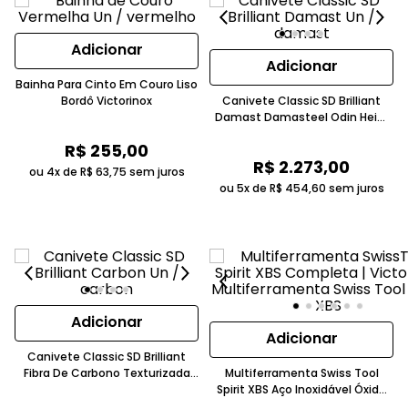
Adicionar
Adicionar
Bainha Para Cinto Em Couro Liso
Bordô Victorinox
Canivete Classic SD Brilliant
Damast Damasteel Odin Heim
Cinza Victorinox
R$
255
,
00
R$
2
.
273
,
00
ou 4x de
R$
63
,
75
sem juros
ou 5x de
R$
454
,
60
sem juros
Adicionar
Adicionar
Canivete Classic SD Brilliant
Fibra De Carbono Texturizada
Multiferramenta Swiss Tool
Chumbo Victorinox
Spirit XBS Aço Inoxidável Óxido
Preto Cinza Escuro Victorinox