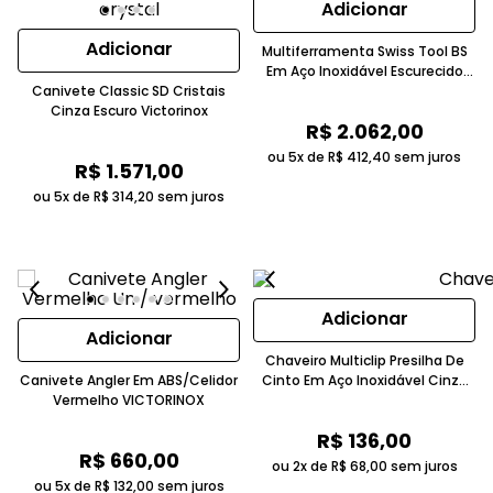
Adicionar
Adicionar
Multiferramenta Swiss Tool BS
Em Aço Inoxidável Escurecido
Canivete Classic SD Cristais
Cinza Victorinox
Cinza Escuro Victorinox
R$
2
.
062
,
00
ou 5x de
R$
412
,
40
sem juros
R$
1
.
571
,
00
ou 5x de
R$
314
,
20
sem juros
Adicionar
Adicionar
Chaveiro Multiclip Presilha De
Canivete Angler Em ABS/Celidor
Cinto Em Aço Inoxidável Cinza
Vermelho VICTORINOX
Victorinox
R$
136
,
00
R$
660
,
00
ou 2x de
R$
68
,
00
sem juros
ou 5x de
R$
132
,
00
sem juros