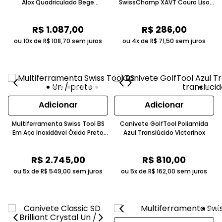
Alox Quadriculado Bege
SwissChamp XAVT Couro Liso
Victorinox
Preta Victorinox
R$
1
.
087
,
00
R$
286
,
00
ou 10x de
R$
108
,
70
sem juros
ou 4x de
R$
71
,
50
sem juros
Adicionar
Adicionar
Multiferramenta Swiss Tool BS
Canivete GolfTool Poliamida
Em Aço Inoxidável Óxido Preto
Azul Translúcido Victorinox
Victorinox
R$
2
.
745
,
00
R$
810
,
00
ou 5x de
R$
549
,
00
sem juros
ou 5x de
R$
162
,
00
sem juros