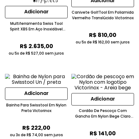
Adicionar
Adicionar
Canivete GolfTool Em Poliamida
Vermelho Translúcido Victorinox
Multiferramenta Swiss Tool
Spirit XBS Em Aço Inoxidável
R$
810
,
00
Escurecido Chumbo Victorinox
ou 5x de
R$
162
,
00
sem juros
R$
2
.
635
,
00
ou 5x de
R$
527
,
00
sem juros
Adicionar
Adicionar
Bainha Para Swisstool Em Nylon
Preta Victorinox
Cordão De Pescoço Com
Gancho Em Nylon Bege Claro
Victorinox
R$
222
,
00
R$
141
,
00
ou 3x de
R$
74
,
00
sem juros