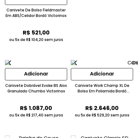
Canivete De Bolso Fieldmaster
Em ABS/Celidor Bordô Victorinox
R$
521
,
00
ou 5x de
R$
104
,
20
sem juros
Adicionar
Adicionar
Canivete Dobrável Evoke BS Alox
Canivete Work Champ XL De
Granulado Chumbo Victorinox
Bolso Em Poliamida Bordô
VICTORINOX
R$
1
.
087
,
00
R$
2
.
646
,
00
ou 5x de
R$
217
,
40
sem juros
ou 5x de
R$
529
,
20
sem juros