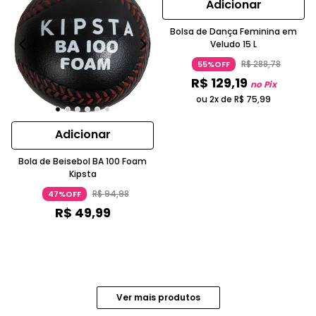
Adicionar
Bolsa de Dança Feminina em
Veludo 15 L
R$
288
,
78
55%OFF
R$
129
,
19
no Pix
ou 2x de
R$
75
,
99
Adicionar
Bola de Beisebol BA 100 Foam
Kipsta
R$
94
,
98
47%OFF
R$
49
,
99