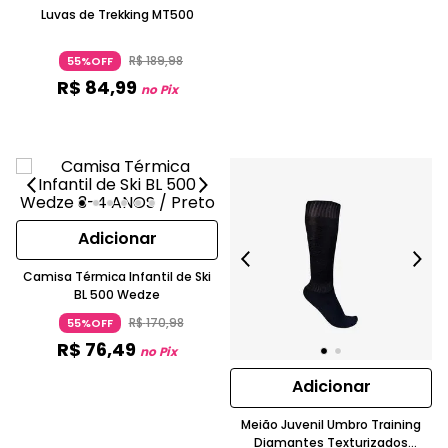
Luvas de Trekking MT500
R$
189
,
98
55%OFF
R$
84
,
99
no Pix
Adicionar
Camisa Térmica Infantil de Ski
BL 500 Wedze
R$
170
,
98
55%OFF
R$
76
,
49
no Pix
Adicionar
Meião Juvenil Umbro Training
Diamantes Texturizados