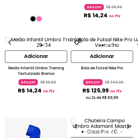
Chumbo
R$
39
,
99
64%OFF
R$
14
,
24
no Pix
Adicionar
Adicionar
Meião Infantil Umbro Training
Bola de Futsal Nike Pro
Texturizado Branco
R$
39
,
99
R$
349
,
99
64%OFF
64%OFF
R$
14
,
24
R$
125
,
99
no Pix
no Pix
ou 2x de
R$
69
,
99