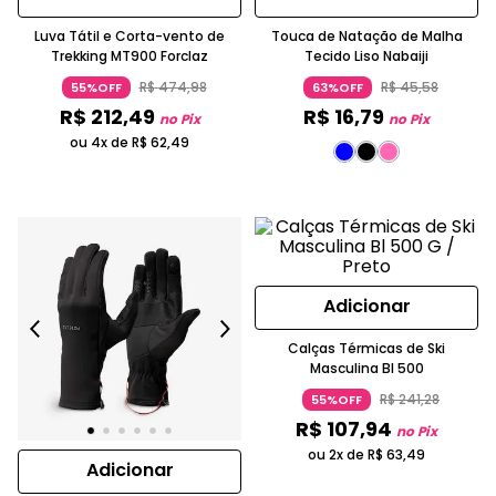
Luva Tátil e Corta-vento de
Touca de Natação de Malha
Trekking MT900 Forclaz
Tecido Liso Nabaiji
R$
474
,
98
R$
45
,
58
55%OFF
63%OFF
R$
212
,
49
R$
16
,
79
no Pix
no Pix
ou 4x de
R$
62
,
49
Adicionar
Calças Térmicas de Ski
Masculina Bl 500
R$
241
,
28
55%OFF
R$
107
,
94
no Pix
ou 2x de
R$
63
,
49
Adicionar