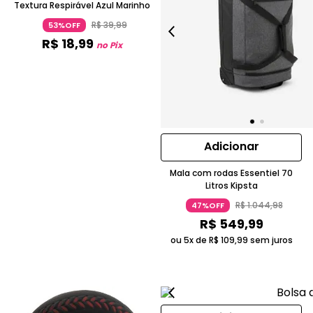
Textura Respirável Azul Marinho
R$
39
,
99
53%OFF
R$
18
,
99
no Pix
Adicionar
Mala com rodas Essentiel 70
Litros Kipsta
R$
1
.
044
,
98
47%OFF
R$
549
,
99
ou 5x de
R$
109
,
99
sem juros