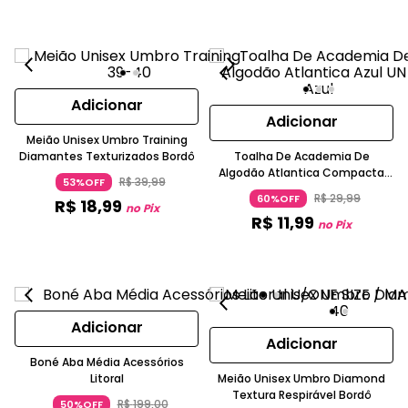
Adicionar
Adicionar
Meião Unisex Umbro Training
Diamantes Texturizados Bordô
Toalha De Academia De
Algodão Atlantica Compacta
R$
39
,
99
53%OFF
Felpuda Azul Escuro
R$
29
,
99
60%OFF
R$
18
,
99
no Pix
R$
11
,
99
no Pix
Adicionar
Adicionar
Boné Aba Média Acessórios
Litoral
Meião Unisex Umbro Diamond
Textura Respirável Bordô
R$
199
,
00
50%OFF