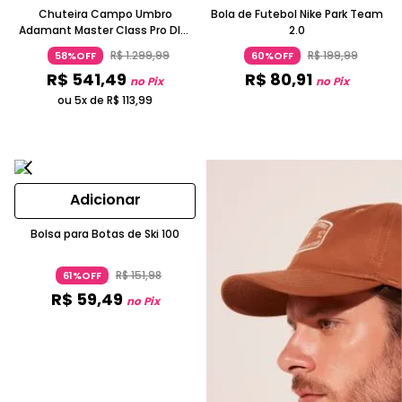
Chuteira Campo Umbro
Bola de Futebol Nike Park Team
Adamant Master Class Pro Dlm
2.0
Couro Napa Roxo E Laranja
R$
1
.
299
,
99
R$
199
,
99
58%OFF
60%OFF
R$
541
,
49
R$
80
,
91
no Pix
no Pix
ou 5x de
R$
113
,
99
Adicionar
Bolsa para Botas de Ski 100
R$
151
,
98
61%OFF
R$
59
,
49
no Pix