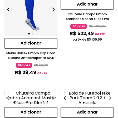
Adicionar
Chuteira Campo Umbro
Adamant Master Class Pro
Couro Napa Premier Preto
R$
1
.
299
,
99
60%OFF
R$
522
,
49
no Pix
ou 5x de
R$
109
,
99
Adicionar
Meião Unisex Umbro Grip Com
Silicone Antiderrapante Azul
Royal
R$
69
,
99
59%OFF
R$
28
,
49
no Pix
Adicionar
Adicionar