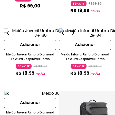
R$
39
,
90
52%OFF
R$
99
,
00
R$
18
,
99
no Pix
Adicionar
Adicionar
Meião Juvenil Umbro Diamond
Meião Infantil Umbro Diamond
Textura Respirável Bordô
Textura Respirável Bordô
R$
39
,
99
R$
39
,
90
53%OFF
52%OFF
R$
18
,
99
R$
18
,
99
no Pix
no Pix
Adicionar
Meião Juvenil Umbro Diamond