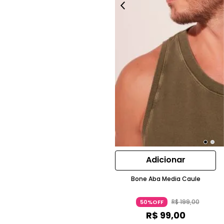
Adicionar
Bone Aba Media Caule
R$
199
,
00
50%OFF
R$
99
,
00