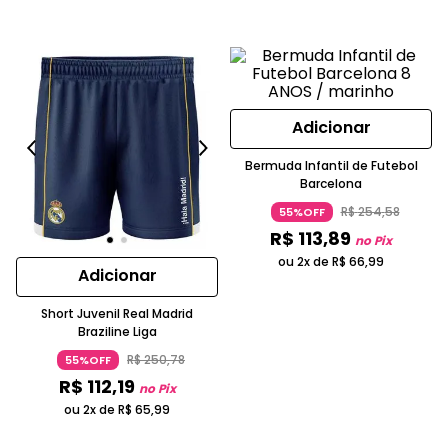
Adicionar
Bermuda Infantil de Futebol
Barcelona
R$
254
,
58
55%OFF
R$
113
,
89
no Pix
ou 2x de
R$
66
,
99
Adicionar
Short Juvenil Real Madrid
Braziline Liga
R$
250
,
78
55%OFF
R$
112
,
19
no Pix
ou 2x de
R$
65
,
99