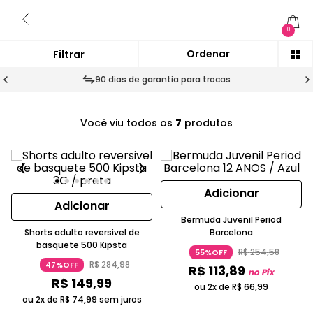
0
90 dias de garantia para trocas
Você viu todos os
7
produtos
Adicionar
Adicionar
Bermuda Juvenil Period
Shorts adulto reversivel de
Barcelona
basquete 500 Kipsta
R$
254
,
58
55%OFF
R$
284
,
98
47%OFF
R$
113
,
89
no Pix
R$
149
,
99
ou 2x de
R$
66
,
99
ou 2x de
R$
74
,
99
sem juros