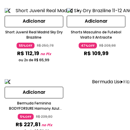
Adicionar
Adicionar
Short Juvenil Real Madrid Sky Dry
Shorts Masculino de Futebol
Braziline
Viralto II Antracite
R$
250
,
78
R$
208
,
98
55%OFF
47%OFF
R$
112
,
19
R$
109
,
99
no Pix
ou 2x de
R$
65
,
99
Adicionar
Bermuda Feminina
BODYFORSURE Harmony Azul
Claro Poliamida com Bolso
R$
239
,
80
5%OFF
Treino
R$
227
,
81
no Pix