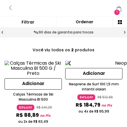
0
90 dias de garantia para trocas
Você viu todos os
2
produtos
Adicionar
Adicionar
Neoprene de Surf 100 1,5 mm
infantil olaian
Calças Térmicas de Ski
R$
512
,
98
64%OFF
Masculina Bl 500
R$
184
,
79
no Pix
R$
241
,
28
63%OFF
ou 4x de
R$
65
,
99
R$
88
,
89
no Pix
ou 2x de
R$
63
,
49