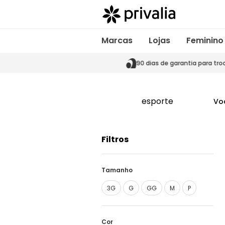
Marcas
Lojas
Feminino
s de garantia para trocas
90 dias de garantia para tro
esporte
Vo
Filtros
Tamanho
3G
G
GG
M
P
Cor