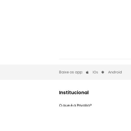
Baixe os app:
Institucional
O que é a Privalia?
Privacidade e Cookies
Trabalhe Conosco