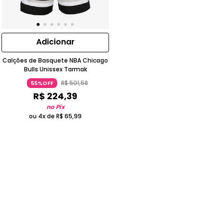
Adicionar
Calções de Basquete NBA Chicago
Bulls Unissex Tarmak
R$
501
,
58
55%OFF
R$
224
,
39
no Pix
ou 4x de
R$
65
,
99