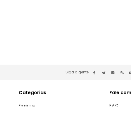
Siga a gente:
Categorias
Fale com
Feminino
F.A.C
Masculino
Minha cont
Infantil
Problemas 