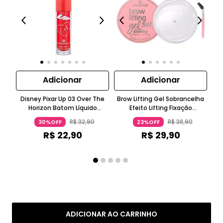
Adicionar
Adicionar
Disney Pixar Up 03 Over The
Brow Lifting Gel Sobrancelha
L
Horizon Batom Líquido
Efeito Lifting Fixação
Cí
Brilhante Glitter Bordô
Instantânea Branco Essence
R$
32
,
90
R$
38
,
90
30%OFF
23%OFF
Essence
R$
22
,
90
R$
29
,
90
ADICIONAR AO CARRINHO