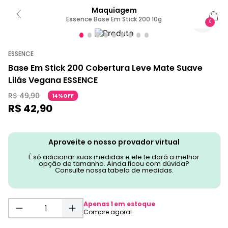
Maquiagem
Essence Base Em Stick 200 10g
0
ESSENCE
Base Em Stick 200 Cobertura Leve Mate Suave
Lilás Vegana ESSENCE
R$
49
,
90
14%OFF
R$
42
,
90
Aproveite o nosso provador virtual
É só adicionar suas medidas e ele te dará a melhor
opção de tamanho. Ainda ficou com dúvida?
Consulte nossa tabela de medidas.
Apenas
1
em estoque