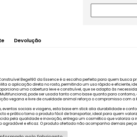
te
Devolução
Construível Bege190 da Essence é a escolha perfeita para quem busca
ita a aplicação direta no rosto, permitindo um uso rápido e eficiente, i
oporciona uma cobertura leve e construível, que se adapta às necessida
ltifuncional, pode ser usada tanto como base quanto para contorno, o
ição vegana e livre de crueldade animal reforça o compromisso com a b
o, eventos sociais e viagens, esta base em stick alia durabilidade e con
to e prático torna o produto fácil de transportar, ideal para quem valo
cida pela qualidade e inovação, entrega um cosmético que valoriza a in
o agradável e eficaz. O produto ofertado não acompanha demais peças
informado pelo fabricante