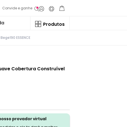
Convide e ganhe
da
Produtos
l Bege190 ESSENCE
uave Cobertura Construível
nosso provador virtual