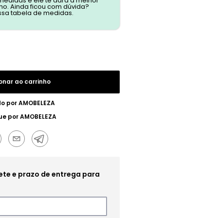
 medidas e ele te dará a melhor
o. Ainda ficou com dúvida?
ssa tabela de medidas.
onar ao carrinho
do por
AMOBELEZA
ue por
AMOBELEZA