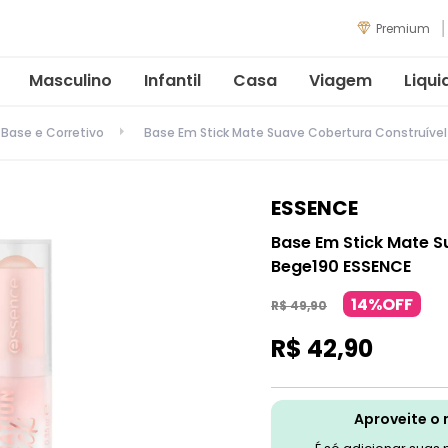
Premium
Masculino
Infantil
Casa
Viagem
Liqui
Base e Corretivo
Base Em Stick Mate Suave Cobertura Construíve
ESSENCE
Base Em Stick Mate S
Bege190 ESSENCE
14%OFF
R$
49
,
90
R$
42
,
90
Aproveite o 