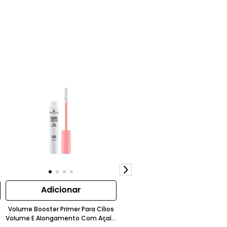
Adicionar
Adicionar
Volume Booster Primer Para Cílios
Base Em Stick Cobertura Leve
Volume E Alongamento Com Açaí E
Acabamento Mate Suave Bege 1