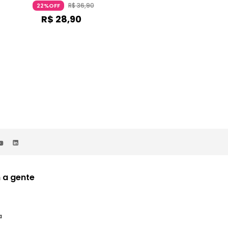
Manteiga De Manga Branco
ESSENCE
R$
36
,
90
R$
49
,
90
22%OFF
20%OFF
ESSENCE
R$
28
,
90
R$
39
,
90
 a gente
a