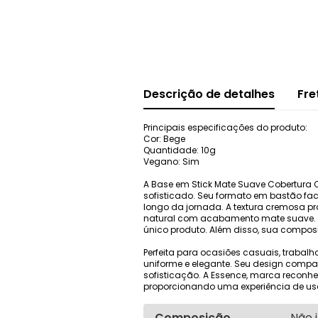
Descrição de detalhes
Fre
Principais especificações do produto:
Cor: Bege
Quantidade: 10g
Vegano: Sim
A Base em Stick Mate Suave Cobertura 
sofisticado. Seu formato em bastão facil
longo da jornada. A textura cremosa pr
natural com acabamento mate suave. Mu
único produto. Além disso, sua compos
Perfeita para ocasiões casuais, trabalh
uniforme e elegante. Seu design compac
sofisticação. A Essence, marca reconhe
proporcionando uma experiência de us
Composição
Não 