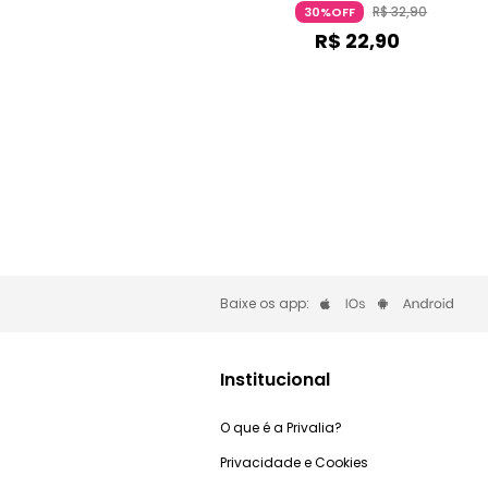
Bordô Essence
R$
32
,
90
30%OFF
R$
22
,
90
Baixe os app:
Institucional
O que é a Privalia?
Privacidade e Cookies