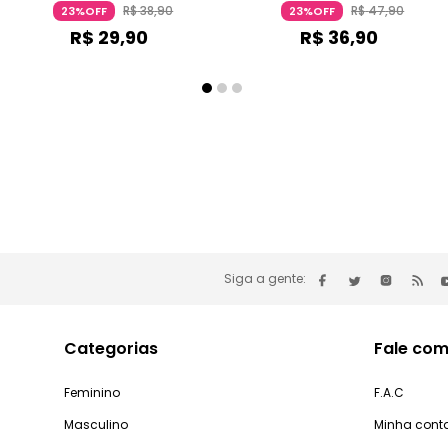
Essence
R$
38
,
90
R$
47
,
90
23%OFF
23%OFF
R$
29
,
90
R$
36
,
90
Siga a gente:
Categorias
Fale com
Feminino
F.A.C
Masculino
Minha cont