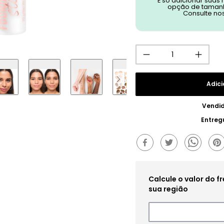
É só adicionar suas
opção de tamanh
Consulte no
Adici
Vendi
Entreg