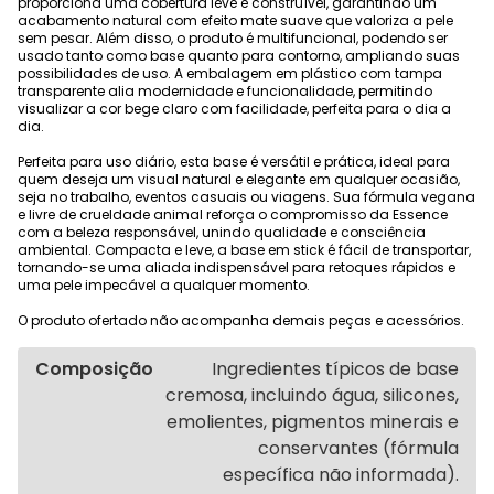
proporciona uma cobertura leve e construível, garantindo um
acabamento natural com efeito mate suave que valoriza a pele
sem pesar. Além disso, o produto é multifuncional, podendo ser
usado tanto como base quanto para contorno, ampliando suas
possibilidades de uso. A embalagem em plástico com tampa
transparente alia modernidade e funcionalidade, permitindo
visualizar a cor bege claro com facilidade, perfeita para o dia a
dia.
Perfeita para uso diário, esta base é versátil e prática, ideal para
quem deseja um visual natural e elegante em qualquer ocasião,
seja no trabalho, eventos casuais ou viagens. Sua fórmula vegana
e livre de crueldade animal reforça o compromisso da Essence
com a beleza responsável, unindo qualidade e consciência
ambiental. Compacta e leve, a base em stick é fácil de transportar,
tornando-se uma aliada indispensável para retoques rápidos e
uma pele impecável a qualquer momento.
O produto ofertado não acompanha demais peças e acessórios.
Composição
Ingredientes típicos de base
cremosa, incluindo água, silicones,
emolientes, pigmentos minerais e
conservantes (fórmula
específica não informada).