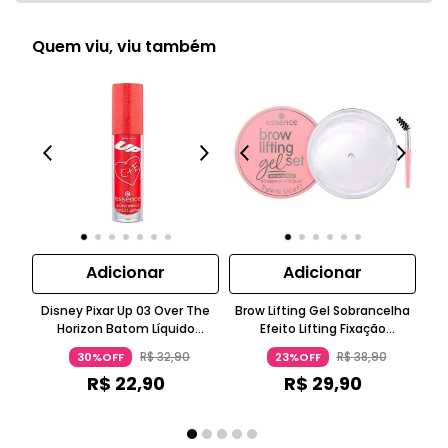
Quem viu, viu também
Adicionar
Adicionar
Disney Pixar Up 03 Over The
Brow Lifting Gel Sobrancelha
L
Horizon Batom Líquido
Efeito Lifting Fixação
Cí
Brilhante Glitter Bordô
Instantânea Branco Essence
R$
32
,
90
R$
38
,
90
30%OFF
23%OFF
Essence
R$
22
,
90
R$
29
,
90