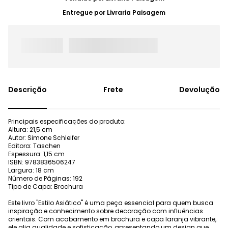
Entregue por
Livraria Paisagem
Frete
Devolução
Principais especificações do produto:
Altura: 21,5 cm
Autor: Simone Schleifer
Editora: Taschen
Espessura: 1,15 cm
ISBN: 9783836506247
Largura: 18 cm
Número de Páginas: 192
Tipo de Capa: Brochura
Este livro "Estilo Asiático" é uma peça essencial para quem busca
inspiração e conhecimento sobre decoração com influências
orientais. Com acabamento em brochura e capa laranja vibrante,
ele alia qualidade e sofisticação, apresentando um design que