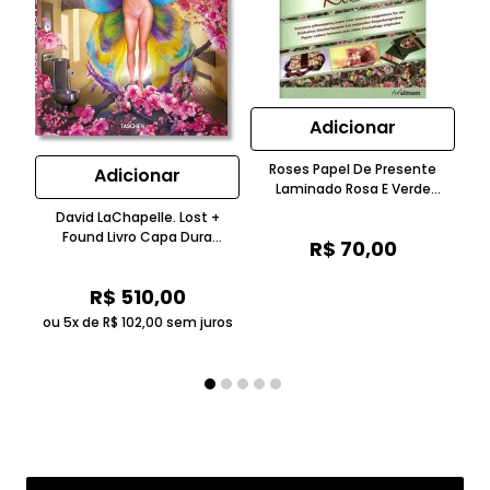
Adicionar
Roses Papel De Presente
Adicionar
Laminado Rosa E Verde
Taschen
David LaChapelle. Lost +
Found Livro Capa Dura
Li
R$
70
,
00
Colorido Brilhante Taschen
C
R$
510
,
00
ou 5x de
R$
102
,
00
sem juros