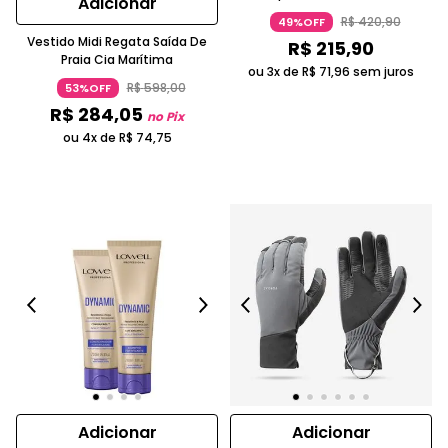
Adicionar
Hidratação Para Cabelos Lisos
R$
420
,
90
49%OFF
Laranja K.PRO PROFISSIONAL
Vestido Midi Regata Saída De
R$
215
,
90
Praia Cia Marítima
ou 3x de
R$
71
,
96
sem juros
R$
598
,
00
53%OFF
R$
284
,
05
no Pix
ou 4x de
R$
74
,
75
Adicionar
Adicionar