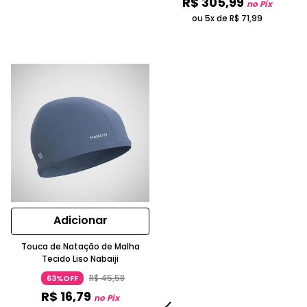
R$
305
,
99
no Pix
ou 5x de
R$
71
,
99
Adicionar
Touca de Natação de Malha
Tecido Liso Nabaiji
R$
45
,
58
63%OFF
R$
16
,
79
no Pix