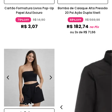
Cartão Formatura Livros Pop-Up
Bomba de Caiaque Alta Pressão
Papel Azul Escuro
20 Psi Ação Dupla Itiwit
R$
14
,
90
R$
569
,
98
79%OFF
68%OFF
R$
3
,
07
R$
182
,
74
no Pix
ou 3x de
R$
71
,
66