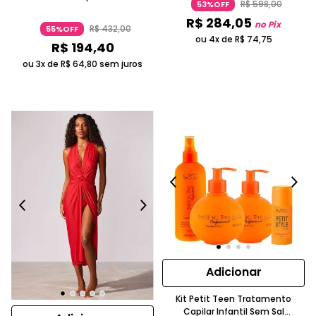
R$
598
,
00
53%OFF
R$
284
,
05
no Pix
R$
432
,
00
55%OFF
ou 4x de
R$
74
,
75
R$
194
,
40
ou 3x de
R$
64
,
80
sem juros
Adicionar
Kit Petit Teen Tratamento
Capilar Infantil Sem Sal