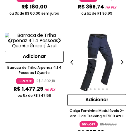
R$
180
,
00
R$
369
,
74
no Pix
ou 3x de
R$
60
,
00
sem juros
ou 5x de
R$
86
,
99
Adicionar
Barraca de Triha Arpenaz 4.1 4
Pessoas 1 Quarto
R$
3
.
302
,
18
55%OFF
R$
1
.
477
,
29
no Pix
ou 5x de
R$
347
,
59
Adicionar
Calça Feminina Moduláveis 2-
em -1 de Trekking MT500 Azul
Forclaz
R$
683
,
98
55%OFF