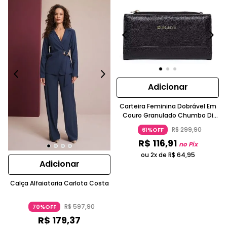
Adicionar
Carteira Feminina Dobrável Em
Couro Granulado Chumbo Di
Marly´s
R$
299
,
90
61%OFF
R$
116
,
91
no Pix
ou 2x de
R$
64
,
95
Adicionar
Calça Alfaiataria Carlota Costa
R$
597
,
90
70%OFF
R$
179
,
37