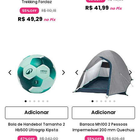
Trekking Forclaz
R$
41
,
99
no Pix
R$
110
,
18
55%OFF
R$
49
,
29
no Pix
Adicionar
Adicionar
Bola de Handebol Tamanho 2
Barraca Mh100 2 Pessoas
Hb500 Ultragrip Kipsta
Impermeável 200 mm Quechua
R$
342
,
00
R$
826
,
48
47%OFF
55%OFF