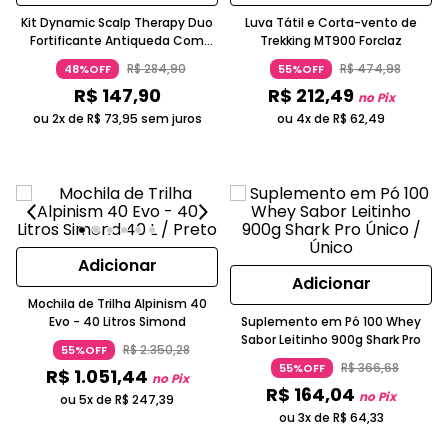
Kit Dynamic Scalp Therapy Duo
Luva Tátil e Corta-vento de
Fortificante Antiqueda Com
Trekking MT900 Forclaz
Queratina Lowell
R$
284
,
90
R$
474
,
98
48%OFF
55%OFF
R$
147
,
90
R$
212
,
49
no Pix
ou 2x de
R$
73
,
95
sem juros
ou 4x de
R$
62
,
49
Adicionar
Adicionar
Mochila de Trilha Alpinism 40
Evo - 40 Litros Simond
Suplemento em Pó 100 Whey
Sabor Leitinho 900g Shark Pro
R$
2
.
350
,
28
55%OFF
R$
366
,
68
55%OFF
R$
1
.
051
,
44
no Pix
R$
164
,
04
no Pix
ou 5x de
R$
247
,
39
ou 3x de
R$
64
,
33