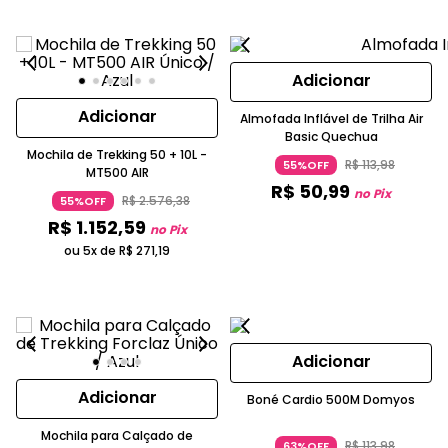
Adicionar
Adicionar
Almofada Inflável de Trilha Air
Basic Quechua
Mochila de Trekking 50 + 10L -
R$
113
,
98
55%OFF
MT500 AIR
R$
50
,
99
no Pix
R$
2
.
576
,
38
55%OFF
R$
1
.
152
,
59
no Pix
ou 5x de
R$
271
,
19
Adicionar
Adicionar
Boné Cardio 500M Domyos
Mochila para Calçado de
R$
113
,
98
63%OFF