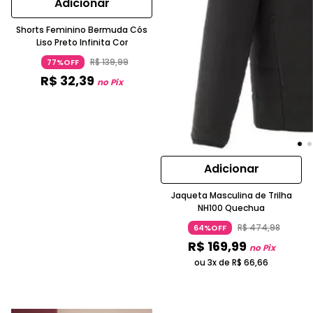
Adicionar
Shorts Feminino Bermuda Cós
Liso Preto Infinita Cor
R$
139
,
99
77%OFF
R$
32
,
39
no Pix
Adicionar
Jaqueta Masculina de Trilha
NH100 Quechua
R$
474
,
98
64%OFF
R$
169
,
99
no Pix
ou 3x de
R$
66
,
66