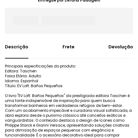
Entregue por
Livraria Paisagem
Frete
Devolução
Principais especificações do produto:
Editora: Taschen
Faixa Etária: Adulto
Idioma: Espanhol
Título: EV Loft: Baños Pequeños
O livro "EV Loft: Baños Pequeños" da prestigiada editora Taschen é
uma fonte indispensável de inspiração para quem busca
transformar banheiros em verdadeiros refúgios de bem-estar.
Com um acabamento impecável e curadoria visual sofisticada, a
obra explora desde o purismo clássico até conceitos exóticos e
vanguardistas. O conteúdo destaca o design de ícones como
Philippe Starck e Gianni Versace, apresentando soluções criativas
para otimização de espaços pequenos com elegância e
funcionalidade. É o acessório decorativo ideal para compor